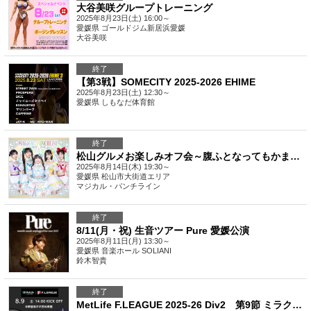
大谷美咲グループトレーニング
2025年8月23日(土) 16:00～
愛媛県
ゴールドジム新居浜愛媛
大谷美咲
終了
【第3戦】SOMECITY 2025-2026 EHIME
2025年8月23日(土) 12:30～
愛媛県
しもなだ体育館
終了
松山グルメお楽しみオフ会～腹ふとなってもかまんよ♡～
2025年8月14日(木) 19:30～
愛媛県
松山市大街道エリア
マジカル・パンチライン
終了
8/11(月・祝) 生音ツアー Pure 愛媛公演
2025年8月11日(月) 13:30～
愛媛県
音楽ホール SOLIANI
鈴木智貴
終了
MetLife F.LEAGUE 2025-26 Div2 第9節 ミラクルスマイル新居浜 VS アグレミーナ浜松