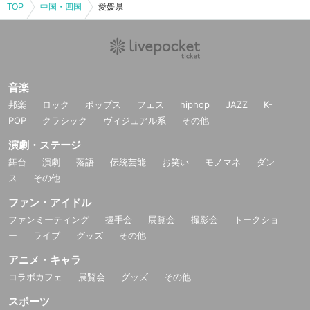
TOP
中国・四国
愛媛県
音楽
邦楽
ロック
ポップス
フェス
hiphop
JAZZ
K-
POP
クラシック
ヴィジュアル系
その他
演劇・ステージ
舞台
演劇
落語
伝統芸能
お笑い
モノマネ
ダン
ス
その他
ファン・アイドル
ファンミーティング
握手会
展覧会
撮影会
トークショ
ー
ライブ
グッズ
その他
アニメ・キャラ
コラボカフェ
展覧会
グッズ
その他
スポーツ