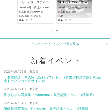
RENGEKI 12ヶ月連続 ONE MAN TOUR「生生流転」‐9月編‐
ドリームフェスティバル
NO COLD WALL Vol
2026年9月14日(月) 18:00～
2026年9月19日(土) 12:30～
2026年10月10日(土) 13
愛知県
HOLIDAY NEXT NAGOYA
東京都
浅草VAMPKIN
東京都
club asia
RENGEKI
ash
,
真田
,
かなまる
FCM
音楽
,
ヴィジュアル系
音楽
,
フェス
音楽
,
フェス
ピックアップイベント一覧を見る
新着イベント
2026年06月06日 東京都
『血族怪談 その家は呪われている』（竹書房怪談文庫）発売記
念トークショー＆サイン会
2026年06月21日 東京都
香水じゅん写真集『syndrome』発売記念イベント(秋葉原)
2026年06月14日 東京都
伊藤舞雪写真集『Chronicle』発売記念イベント(秋葉原)