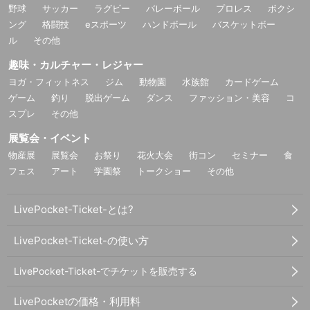
野球
サッカー
ラグビー
バレーボール
プロレス
ボクシ
ング
格闘技
eスポーツ
ハンドボール
バスケットボー
ル
その他
趣味・カルチャー・レジャー
ヨガ・フィットネス
ジム
動物園
水族館
カードゲーム
ゲーム
釣り
脱出ゲーム
ダンス
ファッション・美容
コ
スプレ
その他
展覧会・イベント
物産展
展覧会
お祭り
花火大会
街コン
セミナー
食
フェス
アート
学園祭
トークショー
その他
LivePocket-Ticket-とは?
LivePocket-Ticket-の使い方
LivePocket-Ticket-でチケットを販売する
LivePocketの価格・利用料