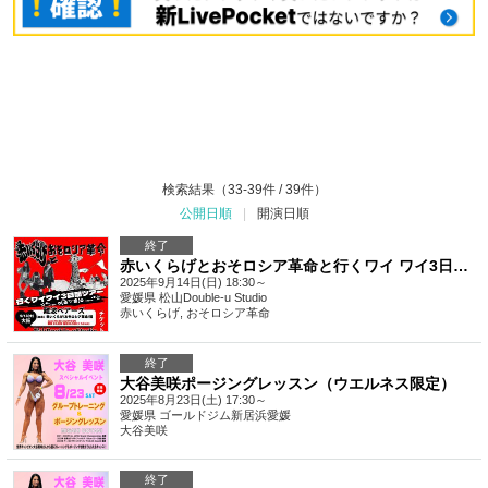
検索結果（33-39件 / 39件）
公開日順
|
開演日順
終了
赤いくらげとおそロシア革命と行くワイ ワイ3日間ツアー【愛媛編】☆*:.｡. o(≧▽≦)o .｡.:*☆
2025年9月14日(日) 18:30～
愛媛県
松山Double-u Studio
赤いくらげ, おそロシア革命
終了
大谷美咲ポージングレッスン（ウエルネス限定）
2025年8月23日(土) 17:30～
愛媛県
ゴールドジム新居浜愛媛
大谷美咲
終了