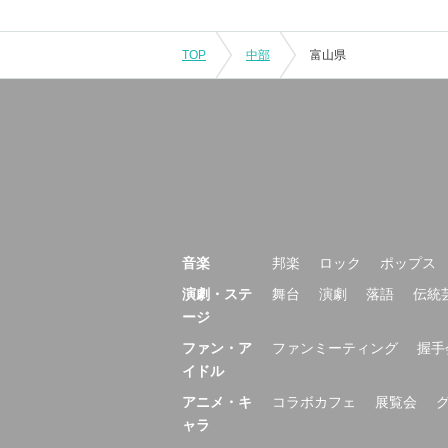
TOP
中部
富山県
音楽
邦楽
ロック
ポップス
演劇・ステ
舞台
演劇
落語
伝統
ージ
ファン・ア
ファンミーティング
握手
イドル
アニメ・キ
コラボカフェ
展覧会
ャラ