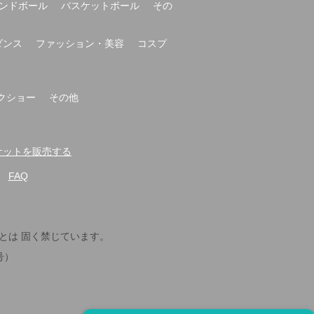
ンドボール
バスケットボール
その
ダンス
ファッション・美容
コスプ
クショー
その他
t-でチケットを販売する
FAQ
とは 固く禁じています。
号）