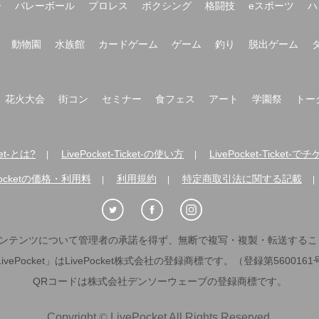
ー
バレーボール
プロレス
ボクシング
格闘技
eスポーツ
ハ
動物園
水族館
カードゲーム
ゲーム
釣り
脱出ゲーム
花火大会
街コン
セミナー
食フェス
アート
学園祭
トー
ket-とは?
LivePocket-Ticket-の使い方
LivePocket-Ticke
|
|
Pocketの価格・利用料
利用規約
特定商取引法に関する記載
|
|
|
ンテンツについて管理者の承諾を得ず、無断で複写・複製・転送するこ
LivePocket」はLivePocket株式会社の登録商標です。（登録第5600161
QRコードは株式会社デンソーウェーブの登録商標です。
Copyright
©
LivePocket All Rights Reserved.