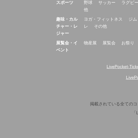
スポーツ
野球
サッカー
ラグビ
他
趣味・カル
ヨガ・フィットネス
ジム
チャー・レ
レ
その他
ジャー
展覧会・イ
物産展
展覧会
お祭り
ベント
LivePocket-Tic
Live
掲載されている全てのコ
「