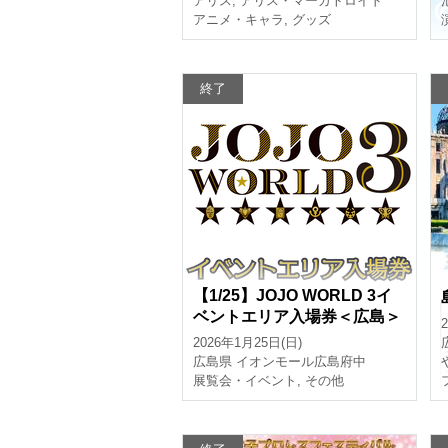
アリス
,
アリス・マーガトロイド
アニメ・キャラ
,
グッズ
終了
【1/25】JOJO WORLD 3イ
ベントエリア入場券＜広島＞
2026年1月25日(日)
広島県
イオンモール広島府中
展覧会・イベント
,
その他