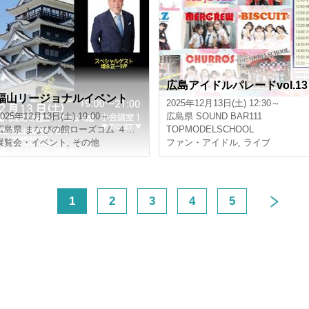
広島アイドルパレードvol.13
福山リージョナルイベント
2025年12月13日(土) 12:30～
2025年12月13日(土) 19:00～
広島県
SOUND BAR111
広島県
まなびの館ローズコム ４階 小会議室１
TOPMODELSCHOOL
展覧会・イベント
,
その他
ファン・アイドル
,
ライブ
<
1
2
3
4
5