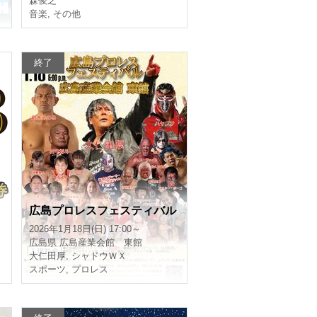
森俊之
音楽
,
その他
終了
広島プロレスフェスティバル
＞
2026年1月18日(日) 17:00～
広島県
広島産業会館 東館
大仁田厚
,
シャドウＷＸ
スポーツ
,
プロレス