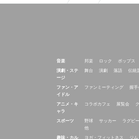
音楽
邦楽
ロック
ポップス
演劇・ステ
舞台
演劇
落語
伝統
ージ
ファン・ア
ファンミーティング
握手
イドル
アニメ・キ
コラボカフェ
展覧会
ャラ
スポーツ
野球
サッカー
ラグビ
他
趣味・カル
ヨガ・フィットネス
ジム