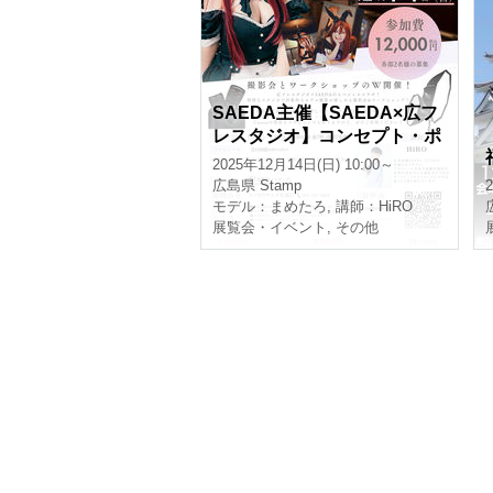
SAEDA主催【SAEDA×広フ
レスタジオ】コンセプト・ポ
ートレート撮影会&ワークシ
2025年12月14日(日) 10:00～
ョップ【まめたろ】
広島県
Stamp
モデル：まめたろ
,
講師：HiRO
展覧会・イベント
,
その他