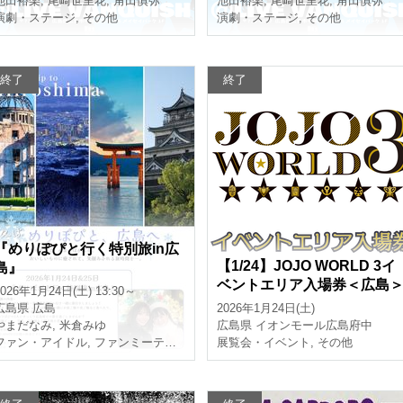
池田裕楽
,
尾崎世里花
,
角田慎弥
池田裕楽
,
尾崎世里花
,
角田慎弥
演劇・ステージ
,
その他
演劇・ステージ
,
その他
終了
終了
『めりぽぴと行く特別旅in広
【1/24】JOJO WORLD 3イ
島』
ベントエリア入場券＜広島
2026年1月24日(土) 13:30～
広島県
広島
2026年1月24日(土)
やまだなみ
,
米倉みゆ
広島県
イオンモール広島府中
ファン・アイドル
,
ファンミーティング
展覧会・イベント
,
その他