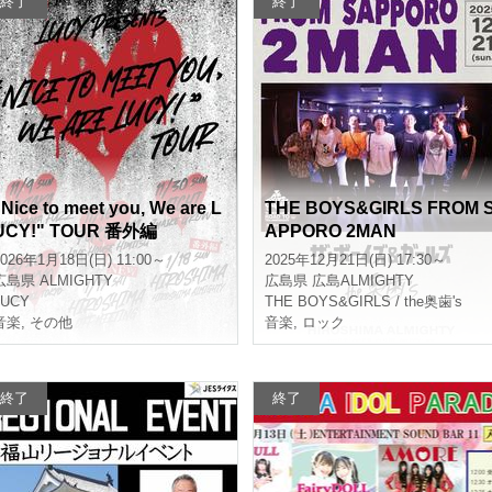
終了
終了
"Nice to meet you, We are L
THE BOYS&GIRLS FROM 
UCY!" TOUR 番外編
APPORO 2MAN
2026年1月18日(日) 11:00～
2025年12月21日(日) 17:30～
広島県
ALMIGHTY
広島県
広島ALMIGHTY
LUCY
THE BOYS&GIRLS / the奥歯's
音楽
,
その他
音楽
,
ロック
終了
終了