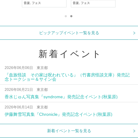
アル系
音楽
,
フェス
音楽
,
フェス
UDO J
ピックアップイベント一覧を見る
新着イベント
2026年06月06日 東京都
『血族怪談 その家は呪われている』（竹書房怪談文庫）発売記
念トークショー＆サイン会
2026年06月21日 東京都
香水じゅん写真集『syndrome』発売記念イベント(秋葉原)
2026年06月14日 東京都
伊藤舞雪写真集『Chronicle』発売記念イベント(秋葉原)
新着イベント一覧を見る