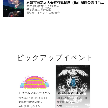
君津市民花火大会有料観覧席（亀山湖畔公園月毛地区）
2025年9月27日(土) 19:30～
千葉県
亀山湖畔公園
展覧会・イベント
,
花火大会
ピックアップイベント
RENGEKI 12ヶ月連続 ONE MAN TOUR「生生流転」‐9月編‐
ドリームフェスティバル
NO COLD WALL Vol4
(月) 18:00～
2026年9月19日(土) 12:30～
2026年10月10日(土) 13:00～
 NEXT NAGOYA
東京都
浅草VAMPKIN
東京都
club asia
2026年
ash
,
真田
,
かなまる
FCM
愛知県