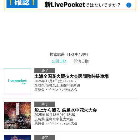
検索結果（1-3件 / 3件）
公開日順
|
開演日順
終了
土浦全国花火競技大会民間臨時駐車場
2025年11月1日(土) 12:00～
茨城県
茨城県土浦市宍塚周辺
展覧会・イベント
,
花火大会
終了
船上から観る 厳島水中花火大会
2025年10月18日(土) 15:30～
広島県
厳島水中花火大会
展覧会・イベント
,
花火大会
終了