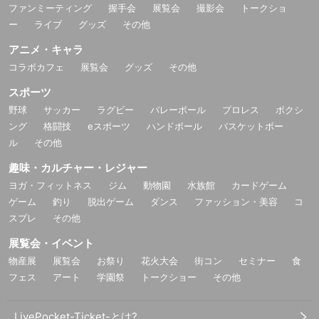
ファンミーティング
握手会
展覧会
撮影会
トークショ
ー
ライブ
グッズ
その他
アニメ・キャラ
コラボカフェ
展覧会
グッズ
その他
スポーツ
野球
サッカー
ラグビー
バレーボール
プロレス
ボクシ
ング
格闘技
eスポーツ
ハンドボール
バスケットボー
ル
その他
趣味・カルチャー・レジャー
ヨガ・フィットネス
ジム
動物園
水族館
カードゲーム
ゲーム
釣り
脱出ゲーム
ダンス
ファッション・美容
コ
スプレ
その他
展覧会・イベント
物産展
展覧会
お祭り
花火大会
街コン
セミナー
食
フェス
アート
学園祭
トークショー
その他
LivePocket-Ticket-とは?