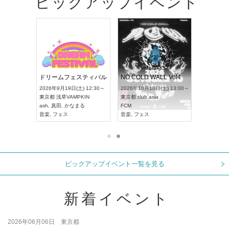
ピックアップイベント
RENGEKI 12ヶ月連続 ONE MAN TOUR「生生流転」‐9月編‐
ドリームフェスティバル
NO COLD WALL Vol4
 18:00～
2026年9月19日(土) 12:30～
2026年10月10日(土) 13:00～
XT NAGOYA
東京都
浅草VAMPKIN
東京都
club asia
2026年9月
ash
,
真田
,
かなまる
FCM
愛知県
ア
ル系
音楽
,
フェス
音楽
,
フェス
UDO JAPA
ピックアップイベント一覧を見る
新着イベント
2026年06月06日 東京都