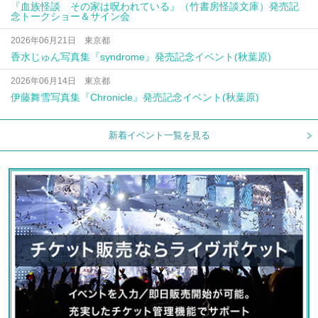
『血族怪談 その家は呪われている』（竹書房怪談文庫）発売記
念トークショー＆サイン会
2026年06月21日 東京都
香水じゅん写真集『syndrome』発売記念イベント(秋葉原)
2026年06月14日 東京都
伊藤舞雪写真集『Chronicle』発売記念イベント(秋葉原)
新着イベント一覧を見る