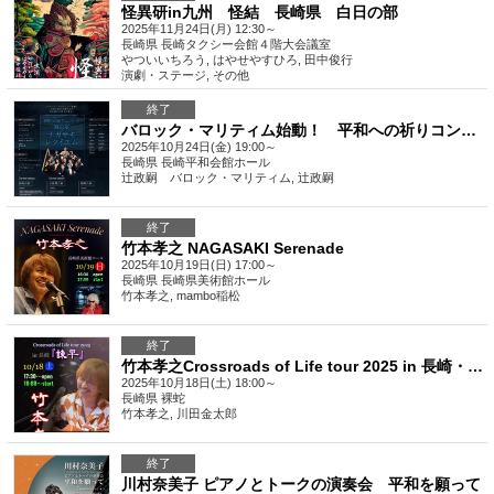
怪異研in九州 怪結 長崎県 白日の部
2025年11月24日(月) 12:30～
長崎県
長崎タクシー会館４階大会議室
やついいちろう, はやせやすひろ, 田中俊行
演劇・ステージ
,
その他
終了
バロック・マリティム始動！ 平和への祈りコンサート 「海の星・ナガサキレクイエム」 長崎・福岡公演
2025年10月24日(金) 19:00～
長崎県
長崎平和会館ホール
辻政嗣 バロック・マリティム, 辻政嗣
終了
竹本孝之 NAGASAKI Serenade
2025年10月19日(日) 17:00～
長崎県
長崎県美術館ホール
竹本孝之, mambo稲松
終了
竹本孝之Crossroads of Life tour 2025 in 長崎・諫早
2025年10月18日(土) 18:00～
長崎県
裸蛇
竹本孝之, 川田金太郎
終了
川村奈美子 ピアノとトークの演奏会 平和を願って