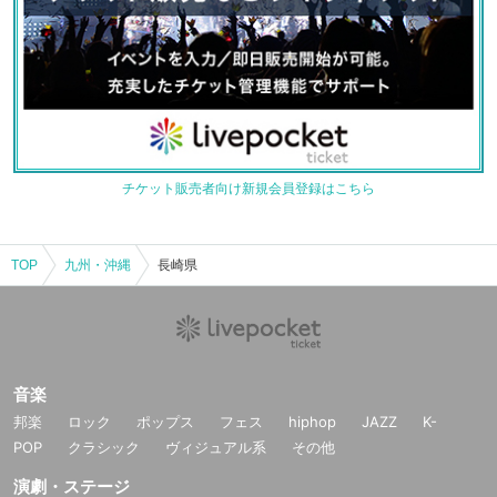
チケット販売者向け新規会員登録はこちら
TOP
九州・沖縄
長崎県
音楽
邦楽
ロック
ポップス
フェス
hiphop
JAZZ
K-
POP
クラシック
ヴィジュアル系
その他
演劇・ステージ