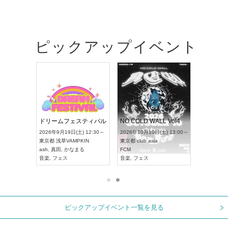
ピックアップイベント
RENGEKI 12ヶ月連続 ONE MAN TOUR「生生流転」‐9月編‐
ドリームフェスティバル
NO COLD WALL Vol4
 18:00～
2026年9月19日(土) 12:30～
2026年10月10日(土) 13:00～
XT NAGOYA
東京都
浅草VAMPKIN
東京都
club asia
2026年9月
ash
,
真田
,
かなまる
FCM
愛知県
ア
ル系
音楽
,
フェス
音楽
,
フェス
UDO JAPA
ピックアップイベント一覧を見る