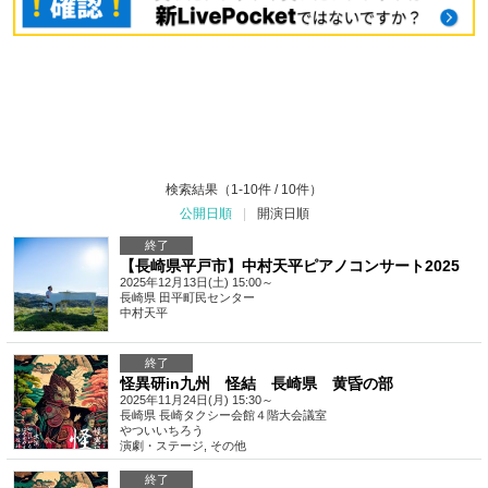
検索結果（1-10件 / 10件）
公開日順
|
開演日順
終了
【長崎県平戸市】中村天平ピアノコンサート2025
2025年12月13日(土) 15:00～
長崎県
田平町民センター
中村天平
終了
怪異研in九州 怪結 長崎県 黄昏の部
2025年11月24日(月) 15:30～
長崎県
長崎タクシー会館４階大会議室
やついいちろう
演劇・ステージ
,
その他
終了