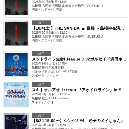
2025年10月5日(日) 13:00～
島根県
古民家活用型 多創造複合施設「SUETUGU」
演劇・ステージ
,
演劇
終了
【10/4(土)】THE SAN-DAI in 島根 ～島根神在演劇祭～
2025年10月4日(土) 13:30～
島根県
古民家活用型 多創造複合施設「SUETUGU」
演劇・ステージ
,
演劇
終了
メットライフ生命F.league Div2ポルセイド浜田ホームゲーム 第7節 VS リガーレヴィア葛飾
2025年9月7日(日) 14:00～
島根県
島根県立体育館
ポルセイド浜田, ﾘｶﾞｰﾚｳﾞｨｱ葛飾
スポーツ
,
サッカー
終了
スキトオルアオ 1st tour 『アオイロライン』in SHIMANE
2025年8月31日(日) 15:30～
島根県
松江AZTiC canova
スキトオルアオ
終了
【8/24 15:00〜】シンゲキ#4「迷子のメイちゃん」
2025年8月24日(日) 15:00～