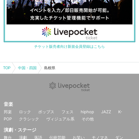
チケット販売者向け新規会員登録はこちら
TOP
中国・四国
島根県
音楽
邦楽
ロック
ポップス
フェス
hiphop
JAZZ
K-
POP
クラシック
ヴィジュアル系
その他
演劇・ステージ
舞台
演劇
落語
伝統芸能
お笑い
モノマネ
ダン