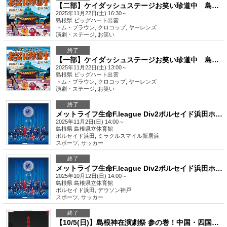
【二部】ケイダッシュステージお笑い珍道中 島根編
2025年11月22日(土) 16:30～
島根県
ビッグハート出雲
トム・ブラウン, クロコップ, ヤーレンズ
演劇・ステージ
,
お笑い
終了
【一部】ケイダッシュステージお笑い珍道中 島根編
2025年11月22日(土) 13:00～
島根県
ビッグハート出雲
トム・ブラウン, クロコップ, ヤーレンズ
演劇・ステージ
,
お笑い
終了
メットライフ生命F.league Div2ポルセイド浜田ホームゲーム 第13節 VS ミラクルスマイル新居浜
2025年11月2日(日) 14:00～
島根県
島根県立体育館
ポルセイド浜田, ミラクルスマイル新居浜
スポーツ
,
サッカー
終了
メットライフ生命F.league Div2ポルセイド浜田ホームゲーム 第12節 VS デウソン神戸
2025年10月12日(日) 14:00～
島根県
島根県立体育館
ポルセイド浜田, デウソン神戸
スポーツ
,
サッカー
終了
【10/5(日)】島根神在演劇祭 参の巻！中国・四国で名をはせる傾奇者達がSUETUGUに参るの巻...！