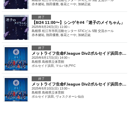
島根県
松江市市民活動センター STICビル 5階 交流ホール
赤木健祐, 熱田優雅, 板花とーや, 加納正紘
終了
【8/24 11:00〜】シンゲキ#4「迷子のメイちゃん」
2025年8月24日(日) 11:00～
島根県
松江市市民活動センター STICビル 5階 交流ホール
赤木健祐, 熱田優雅, 板花とーや, 加納正紘
終了
メットライフ生命F.league Div2ポルセイド浜田ホームゲーム 第2節 VS マルバ水戸FC
2025年8月17日(日) 14:00～
島根県
島根県立体育館
ポルセイド浜田, マルバ水戸FC
終了
メットライフ生命F.league Div2ポルセイド浜田ホームゲーム 第9節 VS ヴォスクオーレ仙台
2025年8月10日(日) 13:00～
島根県
島根県立体育館
ポルセイド浜田, ヴォスクオーレ仙台