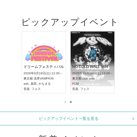
ピックアップイベント
RENGEKI 12ヶ月連続 ONE MAN TOUR「生生流転」‐9月編‐
ドリームフェスティバル
NO COLD WALL Vol4
 18:00～
2026年9月19日(土) 12:30～
2026年10月10日(土) 13:00～
XT NAGOYA
東京都
浅草VAMPKIN
東京都
club asia
2026年9月
ash
,
真田
,
かなまる
FCM
愛知県
ア
ル系
音楽
,
フェス
音楽
,
フェス
UDO JAPA
ピックアップイベント一覧を見る