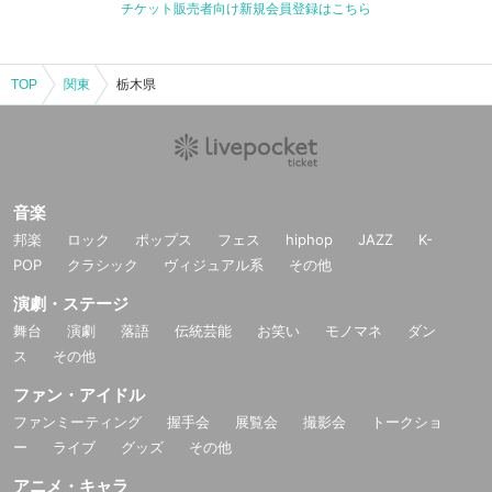
チケット販売者向け新規会員登録はこちら
TOP
関東
栃木県
音楽
邦楽
ロック
ポップス
フェス
hiphop
JAZZ
K-
POP
クラシック
ヴィジュアル系
その他
演劇・ステージ
舞台
演劇
落語
伝統芸能
お笑い
モノマネ
ダン
ス
その他
ファン・アイドル
ファンミーティング
握手会
展覧会
撮影会
トークショ
ー
ライブ
グッズ
その他
アニメ・キャラ