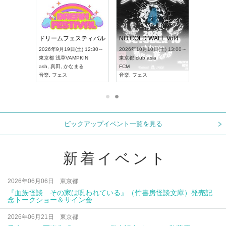
RENGEKI 12ヶ月連続 ONE MAN TOUR「生生流転」‐9月編‐
ドリームフェスティバル
NO COLD WALL Vol4
 18:00～
2026年9月19日(土) 12:30～
2026年10月10日(土) 13:00～
XT NAGOYA
東京都
浅草VAMPKIN
東京都
club asia
2026年9月
ash
,
真田
,
かなまる
FCM
愛知県
ア
ル系
音楽
,
フェス
音楽
,
フェス
UDO JAPA
ピックアップイベント一覧を見る
新着イベント
2026年06月06日 東京都
『血族怪談 その家は呪われている』（竹書房怪談文庫）発売記
念トークショー＆サイン会
2026年06月21日 東京都