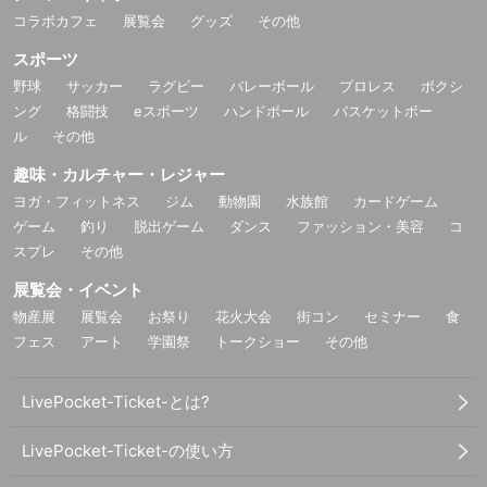
コラボカフェ
展覧会
グッズ
その他
スポーツ
野球
サッカー
ラグビー
バレーボール
プロレス
ボクシ
ング
格闘技
eスポーツ
ハンドボール
バスケットボー
ル
その他
趣味・カルチャー・レジャー
ヨガ・フィットネス
ジム
動物園
水族館
カードゲーム
ゲーム
釣り
脱出ゲーム
ダンス
ファッション・美容
コ
スプレ
その他
展覧会・イベント
物産展
展覧会
お祭り
花火大会
街コン
セミナー
食
フェス
アート
学園祭
トークショー
その他
LivePocket-Ticket-とは?
LivePocket-Ticket-の使い方