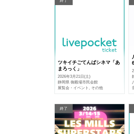
終了
ツキイチごてんばシネマ「あ
まろっく」
2026年3月21日(土)
静岡県
御殿場市民会館
展覧会・イベント
,
その他
終了