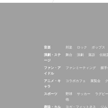
音楽
邦楽
ロック
ポップス
演劇・ステ
舞台
演劇
落語
伝統
ージ
ファン・ア
ファンミーティング
握手
イドル
アニメ・キ
コラボカフェ
展覧会
ャラ
スポーツ
野球
サッカー
ラグビ
他
趣味・カル
ヨガ・フィットネス
ジム