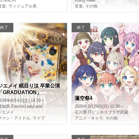
RENGEKI
Klang Ruler
音楽
,
ヴィジュアル系
音楽
,
その他
終了
終了
ジエメイ 眠目り汰 卒業公演
「GRADUATION」
蓮空祭4
2026年4月4日(土) 14:30～
愛知県
ElectricLadyLand
2026年3月29日(日) 12:30～
ジエメイ
石川県
ITビジネスプラザ武蔵
ファン・アイドル
,
ライブ
アニメ・キャラ
,
その他