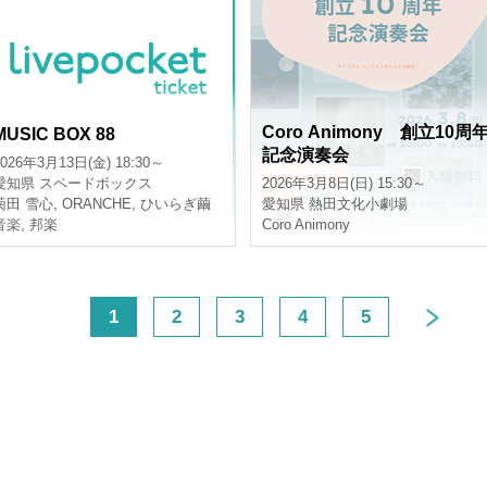
Coro Animony 創立10周
MUSIC BOX 88
記念演奏会
2026年3月13日(金) 18:30～
愛知県
スペードボックス
2026年3月8日(日) 15:30～
菊田 雪心
,
ORANCHE
,
ひいらぎ繭
愛知県
熱田文化小劇場
音楽
,
邦楽
Coro Animony
<
1
2
3
4
5