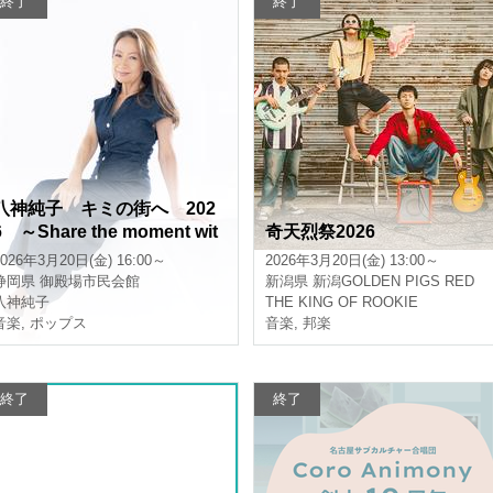
終了
終了
八神純子 キミの街へ 202
6 ～Share the moment wit
奇天烈祭2026
h you～
2026年3月20日(金) 16:00～
2026年3月20日(金) 13:00～
静岡県
御殿場市民会館
新潟県
新潟GOLDEN PIGS RED
八神純子
THE KING OF ROOKIE
音楽
,
ポップス
音楽
,
邦楽
終了
終了