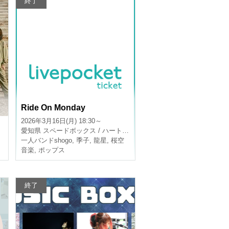
終了
Ride On Monday
2026年3月16日(月) 18:30～
愛知県
スペードボックス / ハートランド
一人バンドshogo
,
季子
,
龍星
,
桜空
音楽
,
ポップス
終了