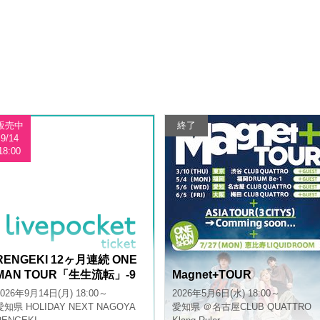
販売中
終了
9/14
18:00
RENGEKI 12ヶ月連続 ONE
MAN TOUR「生生流転」‐9
Magnet+TOUR
月編‐
2026年9月14日(月) 18:00～
2026年5月6日(水) 18:00～
愛知県
HOLIDAY NEXT NAGOYA
愛知県
＠名古屋CLUB QUATTRO