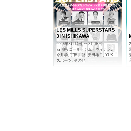
LES MILLS SUPERSTARS
3 IN ISHIKAWA
2026年3月14日 〜 3月15日
石川県
ゴールドジム・ヴィテンののいち
今井学
,
宇田川健
,
安田雄二
,
YUKKY
スポーツ
,
その他