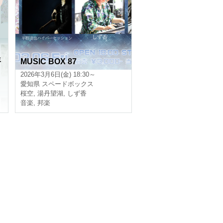
年
MUSIC BOX 87
2026年3月6日(金) 18:30～
愛知県
スペードボックス
桜空
,
湯丹望湖
,
しず香
音楽
,
邦楽