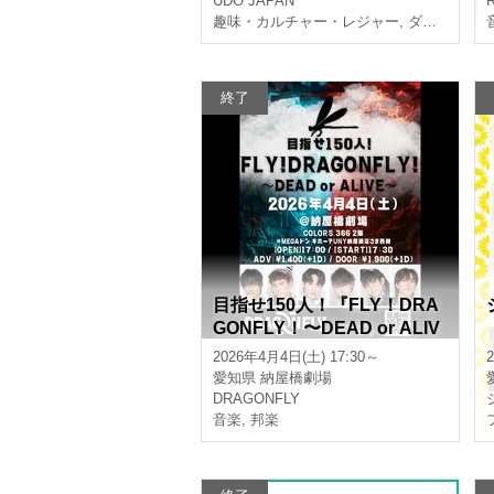
UDO JAPAN
趣味・カルチャー・レジャー
,
ダンス
終了
目指せ150人！『FLY！DRA
GONFLY！〜DEAD or ALIV
E〜』
2026年4月4日(土) 17:30～
愛知県
納屋橋劇場
DRAGONFLY
音楽
,
邦楽