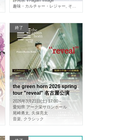
静岡県
Vi-again village
趣味・カルチャー・レジャー
,
その他
終了
the green horn 2026 spring
tour "reveal" 名古屋公演
2026年3月21日(土) 17:00～
愛知県
アーク栄サロンホール
尾崎勇太
,
久保亮太
音楽
,
クラシック