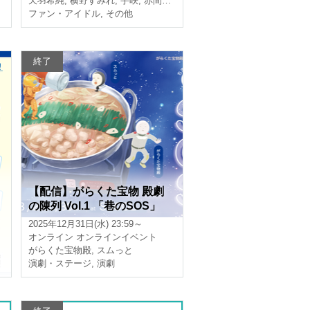
天羽希純
,
横野すみれ
,
宇咲
,
赤間四季
ファン・アイドル
,
その他
終了
【配信】がらくた宝物 殿劇
の陳列 Vol.1 「巷のSOS」
2025年12月31日(水) 23:59～
オンライン
オンラインイベント
がらくた宝物殿
,
スムっと
演劇・ステージ
,
演劇