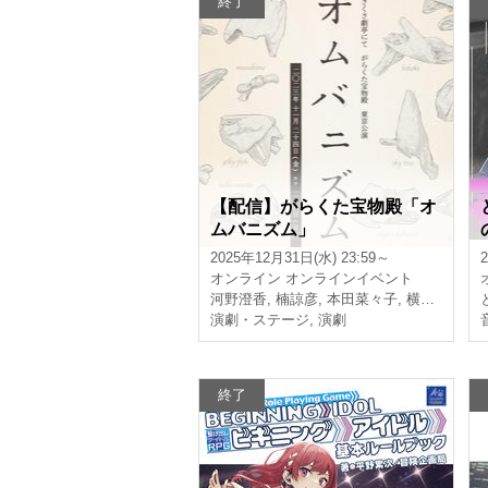
終了
【配信】がらくた宝物殿「オ
ムバニズム」
2025年12月31日(水) 23:59～
オンライン
オンラインイベント
河野澄香
,
楠諒彦
,
本田菜々子
,
横川十帆
演劇・ステージ
,
演劇
終了