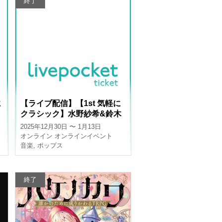
終了
に
【ライブ配信】【1st 気軽に
クラシック】水野紗希&鈴木
ー
孝彦Beauty and the Beastシ
2025年12月30日 〜 1月13日
リーズ〜大忘年会スペシャ
オンライン
オンラインイベント
ル〜
音楽
,
ポップス
終了