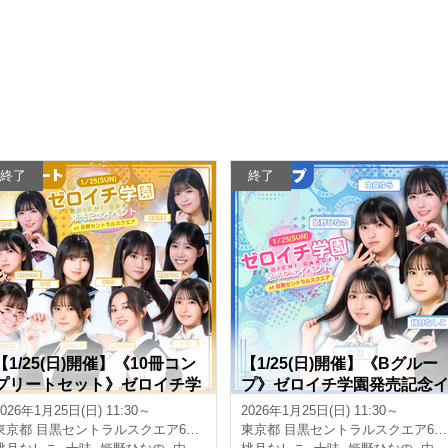
終了
終了
【1/25(日)開催】《10冊コン
【1/25(日)開催】《Bグルー
プリートセット》ゼロイチ学
プ》ゼロイチ学園発売記念
園発売記念イベント(赤間四
ベント(十味 / 姫野ひなの / 桃
2026年1月25日(日) 11:30～
2026年1月25日(日) 11:30～
季 / 天羽希純 / 宇咲 / 岸みゆ /
月なしこ / 由良ゆら)
東京都
目黒セントラルスクエア6F/8F
東京都
目黒セントラルスクエア6F/8F
黒木ひかり / 十味 / 姫野ひな