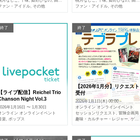
桃月なしこ
,
十味
,
姫野ひなの
,
由良ゆら
桃月なしこ
,
十味
,
姫野ひなの
,
由良ゆら
の / 桃月なしこ / 由良ゆら /
ファン・アイドル
,
その他
ファン・アイドル
,
その他
横野すみれ)
終了
終了
【2026年1月分】リクエスト
【ライブ配信】Reichel Trio
受付
Chanson Night Vol.3
2026年1月1日(木) 00:00～
2026年1月16日 〜 1月30日
オンライン
オンラインイベント
オンライン
オンラインイベント
セッションリクエスト
,
冒険企画局
音楽
,
ポップス
趣味・カルチャー・レジャー
,
ゲーム