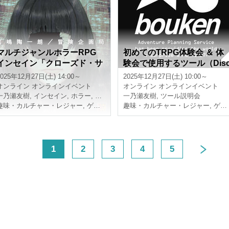
マルチジャンルホラーRPG
初めてのTRPG体験会 ＆ 体
インセイン「クローズド・サ
験会で使用するツール（Dis
ークル・クリスマス」【4時
ord、CCFOLIA）の説明会
2025年12月27日(土) 14:00～
2025年12月27日(土) 10:00～
間】
【3時間】
オンライン
オンラインイベント
オンライン
オンラインイベント
一乃瀬友樹
,
インセイン
,
ホラー
,
4時間
一乃瀬友樹
,
ツール説明会
趣味・カルチャー・レジャー
,
ゲーム
趣味・カルチャー・レジャー
,
ゲーム
<
1
2
3
4
5