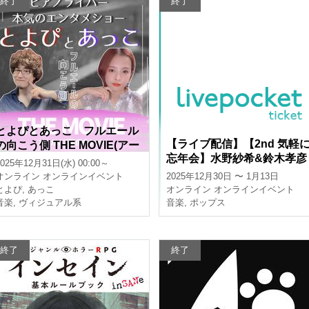
終了
終了
とよぴとあっこ フルエール
【ライブ配信】【2nd 気軽
の向こう側 THE MOVIE(アー
忘年会】水野紗希&鈴木孝彦
カイブ)
2025年12月31日(水) 00:00～
Beauty and the Beastシリ
オンライン
オンラインイベント
2025年12月30日 〜 1月13日
ズ〜大忘年会スペシャル〜
とよぴ
,
あっこ
オンライン
オンラインイベント
音楽
,
ヴィジュアル系
音楽
,
ポップス
終了
終了