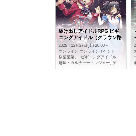
駆け出しアイドルRPG ビギ
ニングアイドル（クラウン路
線）「顔がいいにもほどがあ
2025年12月27日(土) 20:00～
る」【4時間】
オンライン
オンラインイベント
桜葉星菜。
,
ビギニングアイドル
,
4時間
趣味・カルチャー・レジャー
,
ゲーム