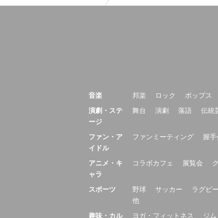
音楽
邦楽
ロック
ポップス
演劇・ステ
舞台
演劇
落語
伝統
ージ
ファン・ア
ファンミーティング
握手
イドル
アニメ・キ
コラボカフェ
展覧会
ャラ
スポーツ
野球
サッカー
ラグビ
他
趣味・カル
ヨガ・フィットネス
ジム