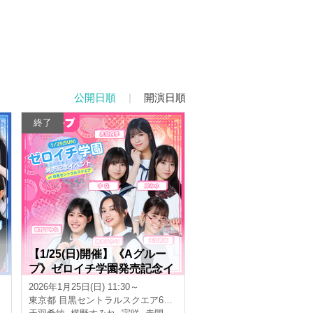
公開日順
|
開演日順
終了
【1/25(日)開催】《Aグルー
イ
プ》ゼロイチ学園発売記念イ
ベント(赤間四季 / 天羽希純 /
2026年1月25日(日) 11:30～
宇咲 / 岸みゆ / 黒木ひかり /
東京都
目黒セントラルスクエア6F/8F
横野すみれ)