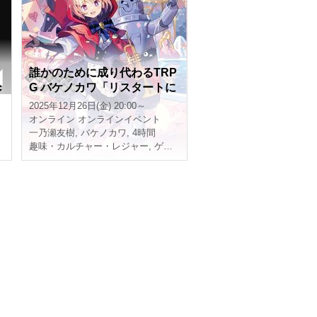
誰かのために成り代わるTRP
c
G バケノカワ「リスタートに
は近すぎて」［最低人数保証
2025年12月26日(金) 20:00～
卓］【4時間】
オンライン
オンラインイベント
一乃瀬友樹
,
バケノカワ
,
4時間
趣味・カルチャー・レジャー
,
ゲーム