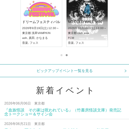
RENGEKI 12ヶ月連続 ONE MAN TOUR「生生流転」‐9月編‐
ドリームフェスティバル
NO COLD WALL Vol4
 18:00～
2026年9月19日(土) 12:30～
2026年10月10日(土) 13:00～
XT NAGOYA
東京都
浅草VAMPKIN
東京都
club asia
2026年9月
ash
,
真田
,
かなまる
FCM
愛知県
ア
ル系
音楽
,
フェス
音楽
,
フェス
UDO JAPA
ピックアップイベント一覧を見る
新着イベント
2026年06月06日 東京都
『血族怪談 その家は呪われている』（竹書房怪談文庫）発売記
念トークショー＆サイン会
2026年06月21日 東京都