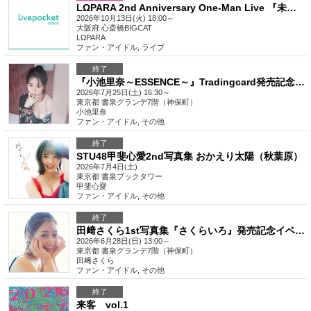
LΩPARA 2nd Anniversary One-Man Live 『未来都市』
2026年10月13日(火) 18:00～
大阪府
心斎橋BIGCAT
LΩPARA
ファン・アイドル
,
ライブ
終了
『小池里奈～ESSENCE～』Tradingcard発売記念握手会イベント（神保町）
2026年7月25日(土) 16:30～
東京都
書泉グランデ7階（神保町）
小池里奈
ファン・アイドル
,
その他
終了
STU48甲斐心愛2nd写真集 おかえり太陽（秋葉原）
2026年7月4日(土)
東京都
書泉ブックタワー
甲斐心愛
ファン・アイドル
,
その他
終了
田﨑さくら1st写真集『さくらいろ』発売記念イベント（神保町）
2026年6月28日(日) 13:00～
東京都
書泉グランデ7階（神保町）
田﨑さくら
ファン・アイドル
,
その他
終了
来客 vol.1