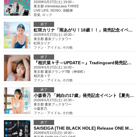
2026年6月27日(土) 19:00～
東京都
shimokitazawa THREE
LIVE LIFE, NONO, 张醒婵
音楽
,
ロック
終了
虹咲カリナ「雨あがり！18歳！！」発売記念イベント【夏先取り！カリナ×香乃 1st DVDイベント祭】(秋葉原)
2026年6月27日(土) 18:00～
東京都
書泉ブックタワー
虹咲カリナ
ファン・アイドル
,
その他
終了
『相沢菜々子～UPDATE～』Tradingcard発売記念イベント（神保町）
2026年6月27日(土) 16:00～
東京都
書泉グランデ7階（神保町）
相沢菜々子
ファン・アイドル
,
その他
終了
小森香乃 「純白の17歳」発売記念イベント【夏先取り！カリナ×香乃 1st DVDイベント祭】(秋葉原)
2026年6月27日(土) 15:30～
東京都
書泉ブックタワー
小森香乃
ファン・アイドル
,
その他
終了
SAISEIGA [THE BLACK HOLE] Release ONE MAN TOUR 2026「黒舞台」
2026年6月21日(日) 18:00～