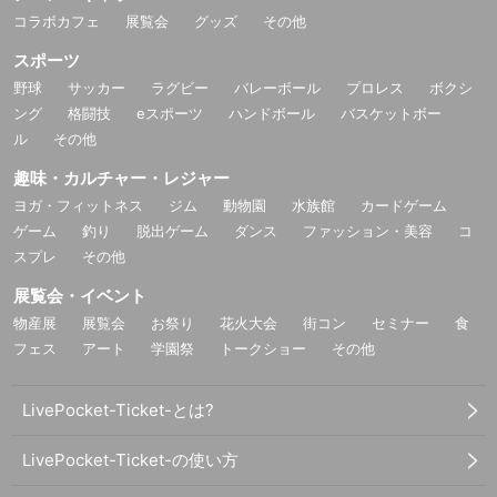
コラボカフェ
展覧会
グッズ
その他
スポーツ
野球
サッカー
ラグビー
バレーボール
プロレス
ボクシ
ング
格闘技
eスポーツ
ハンドボール
バスケットボー
ル
その他
趣味・カルチャー・レジャー
ヨガ・フィットネス
ジム
動物園
水族館
カードゲーム
ゲーム
釣り
脱出ゲーム
ダンス
ファッション・美容
コ
スプレ
その他
展覧会・イベント
物産展
展覧会
お祭り
花火大会
街コン
セミナー
食
フェス
アート
学園祭
トークショー
その他
LivePocket-Ticket-とは?
LivePocket-Ticket-の使い方