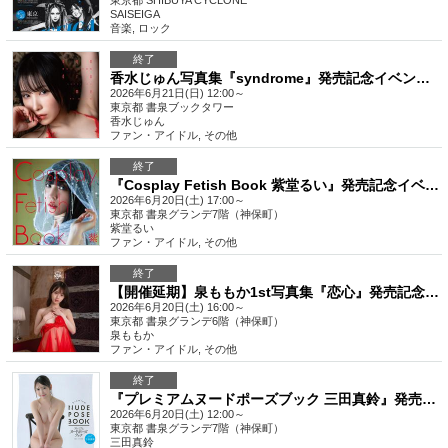
東京都
SHIBUYA CYCLONE
SAISEIGA
音楽
,
ロック
終了
香水じゅん写真集『syndrome』発売記念イベント(秋葉原)
2026年6月21日(日) 12:00～
東京都
書泉ブックタワー
香水じゅん
ファン・アイドル
,
その他
終了
『Cosplay Fetish Book 紫堂るい』発売記念イベント（神保町）
2026年6月20日(土) 17:00～
東京都
書泉グランデ7階（神保町）
紫堂るい
ファン・アイドル
,
その他
終了
【開催延期】泉ももか1st写真集『恋心』発売記念イベント（神保町）
2026年6月20日(土) 16:00～
東京都
書泉グランデ6階（神保町）
泉ももか
ファン・アイドル
,
その他
終了
『プレミアムヌードポーズブック 三田真鈴』発売記念イベント（神保町）
2026年6月20日(土) 12:00～
東京都
書泉グランデ7階（神保町）
三田真鈴