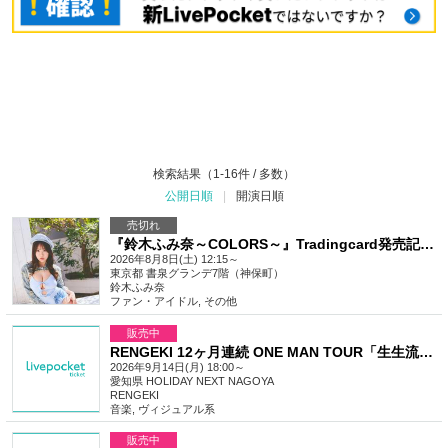
検索結果（1-16件 / 多数）
公開日順
|
開演日順
売切れ
『鈴木ふみ奈～COLORS～』Tradingcard発売記念握手会イベント（神保町）
2026年8月8日(土) 12:15～
東京都
書泉グランデ7階（神保町）
鈴木ふみ奈
ファン・アイドル
,
その他
販売中
RENGEKI 12ヶ月連続 ONE MAN TOUR「生生流転」‐9月編‐
2026年9月14日(月) 18:00～
愛知県
HOLIDAY NEXT NAGOYA
RENGEKI
音楽
,
ヴィジュアル系
販売中