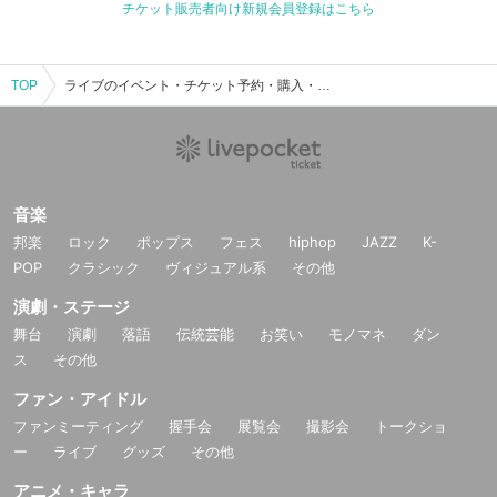
チケット販売者向け新規会員登録はこちら
TOP
ライブのイベント・チケット予約・購入・販売情報一覧
音楽
邦楽
ロック
ポップス
フェス
hiphop
JAZZ
K-
POP
クラシック
ヴィジュアル系
その他
演劇・ステージ
舞台
演劇
落語
伝統芸能
お笑い
モノマネ
ダン
ス
その他
ファン・アイドル
ファンミーティング
握手会
展覧会
撮影会
トークショ
ー
ライブ
グッズ
その他
アニメ・キャラ