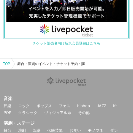
チケット販売者向け新規会員登録はこちら
TOP
舞台・演劇のイベント・チケット予約・購入・販売情報一覧
音楽
邦楽
ロック
ポップス
フェス
hiphop
JAZZ
K-
POP
クラシック
ヴィジュアル系
その他
演劇・ステージ
舞台
演劇
落語
伝統芸能
お笑い
モノマネ
ダン