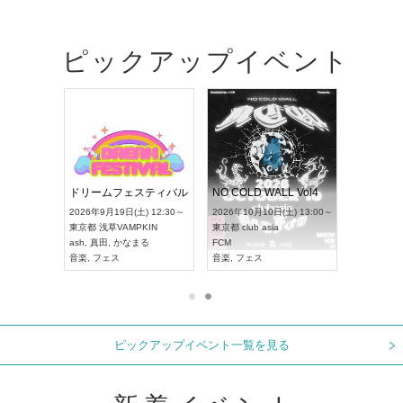
ピックアップイベント
RENGEKI 12ヶ月連続 ONE MAN TOUR「生生流転」‐9月編‐
ドリームフェスティバル
NO COLD WALL Vol4
 18:00～
2026年9月19日(土) 12:30～
2026年10月10日(土) 13:00～
XT NAGOYA
東京都
浅草VAMPKIN
東京都
club asia
2026年9月
ash
,
真田
,
かなまる
FCM
愛知県
ア
ル系
音楽
,
フェス
音楽
,
フェス
UDO JAPA
ピックアップイベント一覧を見る