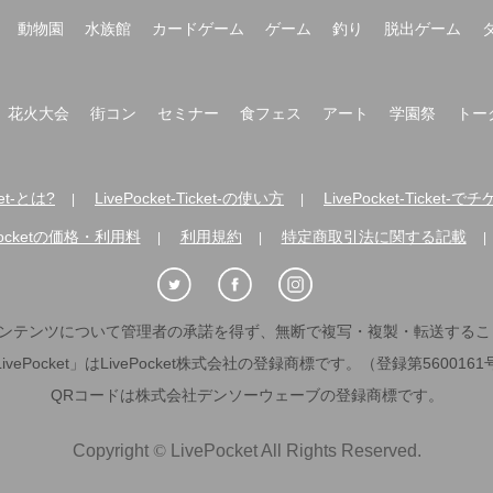
動物園
水族館
カードゲーム
ゲーム
釣り
脱出ゲーム
花火大会
街コン
セミナー
食フェス
アート
学園祭
トー
ket-とは?
LivePocket-Ticket-の使い方
LivePocket-Ticke
|
|
Pocketの価格・利用料
利用規約
特定商取引法に関する記載
|
|
|
ンテンツについて管理者の承諾を得ず、無断で複写・複製・転送するこ
LivePocket」はLivePocket株式会社の登録商標です。（登録第5600161
QRコードは株式会社デンソーウェーブの登録商標です。
Copyright
©
LivePocket All Rights Reserved.