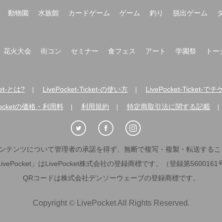
動物園
水族館
カードゲーム
ゲーム
釣り
脱出ゲーム
花火大会
街コン
セミナー
食フェス
アート
学園祭
トー
ket-とは?
LivePocket-Ticket-の使い方
LivePocket-Ticke
|
|
Pocketの価格・利用料
利用規約
特定商取引法に関する記載
|
|
|
ンテンツについて管理者の承諾を得ず、無断で複写・複製・転送するこ
LivePocket」はLivePocket株式会社の登録商標です。（登録第5600161
QRコードは株式会社デンソーウェーブの登録商標です。
Copyright
©
LivePocket All Rights Reserved.