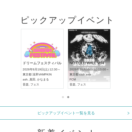
ピックアップイベント
RENGEKI 12ヶ月連続 ONE MAN TOUR「生生流転」‐9月編‐
ドリームフェスティバル
NO COLD WALL Vol4
 18:00～
2026年9月19日(土) 12:30～
2026年10月10日(土) 13:00～
XT NAGOYA
東京都
浅草VAMPKIN
東京都
club asia
2026年9月
ash
,
真田
,
かなまる
FCM
愛知県
ア
ル系
音楽
,
フェス
音楽
,
フェス
UDO JAPA
ピックアップイベント一覧を見る