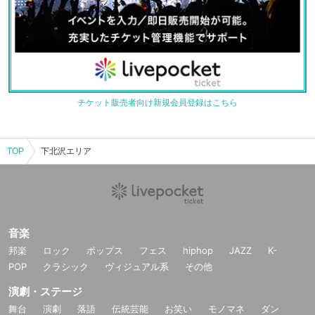
チケット販売者向け新規会員登録はこちら
TOP
下北沢エリア
音楽
邦楽
ロック
ポップス
フェス
hiphop
JAZZ
K-
POP
クラシック
ヴィジュアル系
その他
演劇・ステージ
舞台
演劇
落語
伝統芸能
お笑い
モノマネ
ダン