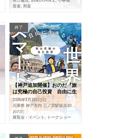
長江健次
,
西尾BUN博文
,
小林徹
音楽
,
邦楽
終了
【神戸追加開催】おのだ『旅
は究極の自己投資 自由に生
きるための世界スマート旅』
2026年1月18日(日)
出版記念イベント
兵庫県
神戸市内 三ノ宮駅徒歩10分以内の某所
おのだ
展覧会・イベント
,
トークショー