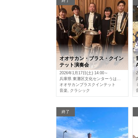
終了
オオサカン・ブラス・クイン
テット演奏会
2026年1月17日(土) 14:00～
兵庫県
東灘区文化センターうはらホール
オオサカンブラスクインテット
音楽
,
クラシック
終了