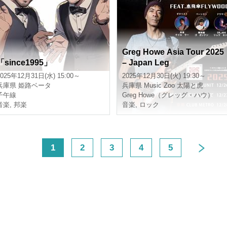
Greg Howe Asia Tour 2025
「since1995」
– Japan Leg
2025年12月31日(水) 15:00～
2025年12月30日(火) 19:30～
兵庫県
姫路ベータ
兵庫県
Music Zoo 太陽と虎
子午線
Greg Howe（グレッグ・ハウ）
音楽
,
邦楽
音楽
,
ロック
<
1
2
3
4
5