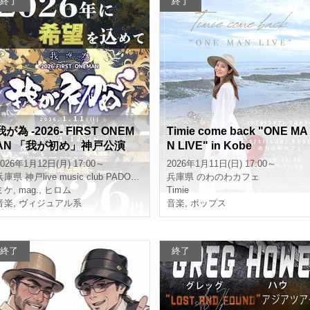
終了
終了
我が為 -2026- FIRST ONEM
Timie come back "ONE MA
AN 「我が初め」神戸公演
N LIVE" in Kobe
2026年1月12日(月) 17:00～
2026年1月11日(日) 17:00～
兵庫県
神戸live music club PADOMA
兵庫県
のわのわカフェ
ミケ
,
mag.
,
ヒロム
Timie
音楽
,
ヴィジュアル系
音楽
,
ポップス
終了
終了