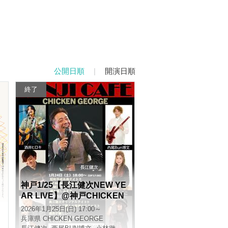
公開日順
|
開演日順
終了
神戸1/25【長江健次NEW YE
n
AR LIVE】@神戸CHICKEN
ま
GEORGE
2026年1月25日(日) 17:00～
兵庫県
CHICKEN GEORGE