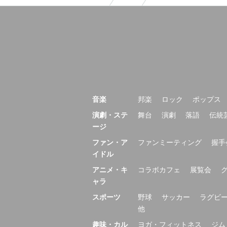
音楽
邦楽
ロック
ポップス
演劇・ステ
舞台
演劇
落語
伝統
ージ
ファン・ア
ファンミーティング
握手
イドル
アニメ・キ
コラボカフェ
展覧会
ャラ
スポーツ
野球
サッカー
ラグビ
他
趣味・カル
ヨガ・フィットネス
ジム