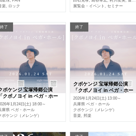
四星球
,
PAN
白石克孝
,
島谷幸宏
,
村川友美
,
豊田光世
音楽
,
ロック
展覧会・イベント
,
セミナー
終了
終了
クボケンジ 宝塚帰郷公演
クボケンジ 宝塚帰郷公演
「クボノヨイ in ベガ・ホー
「クボノヨイ in ベガ・ホー
ル」《昼の部》
2026年1月24日(土) 13:00～
ル」《夜の部》
2026年1月24日(土) 18:00～
兵庫県
ベガ・ホール
兵庫県
ベガ・ホール
クボケンジ（メレンゲ）
クボケンジ（メレンゲ）
音楽
,
邦楽