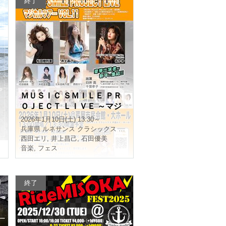
終了
ＭＵＳＩＣ ＳＭＩＬＥ ＰＲ
ＯＪＥＣＴ ＬＩＶＥ ～マジ
カルツアー ＶＯＬ．１１
2026年1月10日(土) 13:30～
兵庫県
ルネサンス クラシックス 芦屋ルナ・ホール
西田エリ
,
井上昌己
,
石田優美
音楽
,
フェス
終了