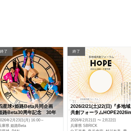
終了
終了
四星球×姫路Beta共同企画
2026/2/21(土)22(日)『多地域
姫路Beta30周年記念 30年
共創フォーラムHOPE2026i
分の茶番劇
洲本・千草竹原』を開催し
2026年2月23日(月) 16:00～
2026年2月21日 〜 2月22日
す！
兵庫県
姫路Beta
兵庫県
SBRICK