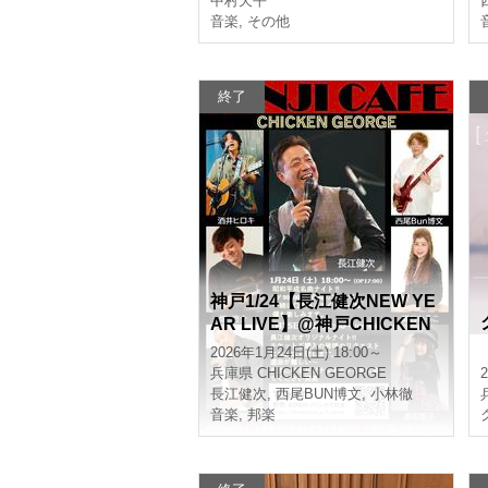
中村天平
音楽
,
その他
終了
神戸1/24【長江健次NEW YE
AR LIVE】@神戸CHICKEN
GEORGE
2026年1月24日(土) 18:00～
兵庫県
CHICKEN GEORGE
長江健次
,
西尾BUN博文
,
小林徹
音楽
,
邦楽