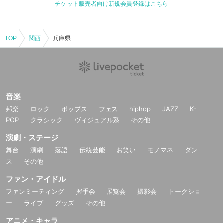
チケット販売者向け新規会員登録はこちら
TOP
関西
兵庫県
音楽
邦楽
ロック
ポップス
フェス
hiphop
JAZZ
K-
POP
クラシック
ヴィジュアル系
その他
演劇・ステージ
舞台
演劇
落語
伝統芸能
お笑い
モノマネ
ダン
ス
その他
ファン・アイドル
ファンミーティング
握手会
展覧会
撮影会
トークショ
ー
ライブ
グッズ
その他
アニメ・キャラ