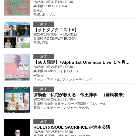
2025年10月31日(金) 19:30～
兵庫県
PUB CHELSEA
みらん
音楽
,
ポップス
終了
【オトタノクエストV】
2025年10月30日 〜 10月31日
兵庫県
ROCKAWAY BUGGY
音楽
,
邦楽
終了
【50人限定】+Alpha 1st One man Live １ヶ月前オフ会
2025年10月26日(日) 13:40～
兵庫県
aiDolce(アイドルチェ）
+Alpha
ファン・アイドル
,
ファンミーティング
終了
弥勒会 仏陀が教える 帝王神学 （蘇民将来）
2025年10月26日(日) 13:30～
兵庫県
長田区文化センター別館3階ピフレホール
趣味・カルチャー・レジャー
,
その他
終了
ROLLYのSOUL SACRIFICE @洲本公演
2025年10月25日(土) 16:30～