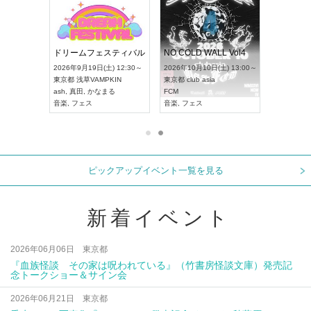
RENGEKI 12ヶ月連続 ONE MAN TOUR「生生流転」‐9月編‐
ドリームフェスティバル
NO COLD WALL Vol4
 18:00～
2026年9月19日(土) 12:30～
2026年10月10日(土) 13:00～
XT NAGOYA
東京都
浅草VAMPKIN
東京都
club asia
2026年9月
ash
,
真田
,
かなまる
FCM
愛知県
ア
ル系
音楽
,
フェス
音楽
,
フェス
UDO JAPA
ピックアップイベント一覧を見る
新着イベント
2026年06月06日 東京都
『血族怪談 その家は呪われている』（竹書房怪談文庫）発売記
念トークショー＆サイン会
2026年06月21日 東京都