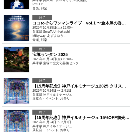
兵庫県
兵庫県・洲本オリオン(映画館)
ROLLY
音楽
,
邦楽
終了
ココtoそらワンマンライブ vol.1 〜金木犀の香り、たからもの〜
2025年10月25日(土) 13:00～
兵庫県
SoraToUmi-akashi
Milkyway, あずまゆうこ
音楽
,
邦楽
終了
宝塚ランタン 2025
2025年10月24日(金) 19:00～
兵庫県
宝塚市立文化芸術センター
終了
【15周年記念】神戸イルミナージュ2025 クリスマス優先入場券
2025年10月24日 〜 2月1日
兵庫県
神戸イルミナージュ
展覧会・イベント
,
お祭り
終了
【15周年記念】神戸イルミナージュ 15%OFF前売りチケット ※返金不可
2025年10月24日 〜 2月1日
兵庫県
神戸イルミナージュ
展覧会・イベント
,
お祭り