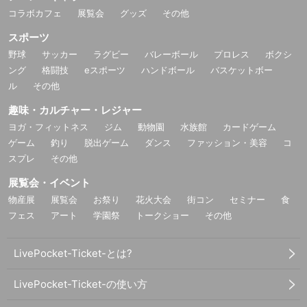
コラボカフェ
展覧会
グッズ
その他
スポーツ
野球
サッカー
ラグビー
バレーボール
プロレス
ボクシ
ング
格闘技
eスポーツ
ハンドボール
バスケットボー
ル
その他
趣味・カルチャー・レジャー
ヨガ・フィットネス
ジム
動物園
水族館
カードゲーム
ゲーム
釣り
脱出ゲーム
ダンス
ファッション・美容
コ
スプレ
その他
展覧会・イベント
物産展
展覧会
お祭り
花火大会
街コン
セミナー
食
フェス
アート
学園祭
トークショー
その他
LivePocket-Ticket-とは?
LivePocket-Ticket-の使い方