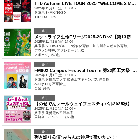
T-iD Autumn LIVE TOUR 2025 “WELCOME 2 MY ROOM” DAY.3 HYOGO
2025年11月1日(土) 16:00～
兵庫県
神戸KINGS X
T-iD, DJ HIDe
終了
メットライフ生命Fリーグ2025-26 Div2【第13節】 デウソン神戸vsアグレミーナ浜松
2025年11月1日(土) 14:00～
兵庫県
SHOWAグループ総合体育館（加古川市立総合体育館）
デウソン神戸, アグレミーナ浜松
スポーツ
,
その他
終了
FM802 Campus Festival Tour in 第22回工大祭 -石原慎也（Saucy Dog）公開収録-
2025年11月1日(土) 13:00～
兵庫県
兵庫県立大学 姫路工学キャンパス 体育館
Saucy Dog 石原慎也
音楽
,
邦楽
終了
【のせでんレールウェイフェスティバル2025秋】イベント電車入場券
2025年11月1日(土) 10:00～
兵庫県
能勢電鉄平野車庫
展覧会・イベント
,
その他
終了
弾き語り公演"みらんは神戸で歌いたい！"