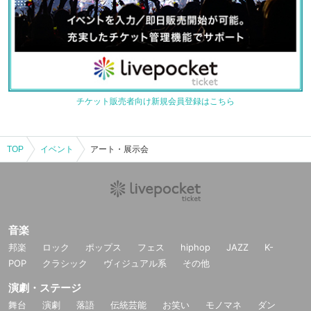
チケット販売者向け新規会員登録はこちら
TOP
イベント
アート・展示会
音楽
邦楽
ロック
ポップス
フェス
hiphop
JAZZ
K-
POP
クラシック
ヴィジュアル系
その他
演劇・ステージ
舞台
演劇
落語
伝統芸能
お笑い
モノマネ
ダン