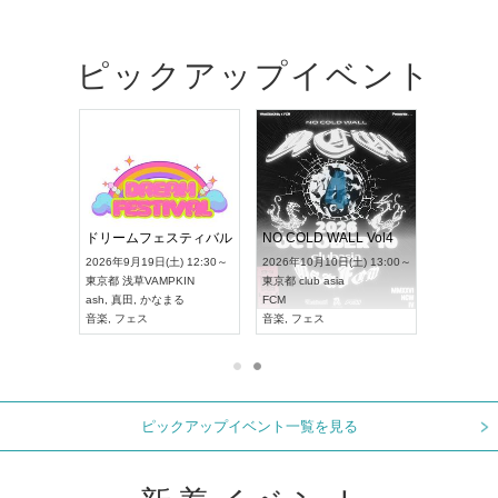
ピックアップイベント
RENGEKI 12ヶ月連続 ONE MAN TOUR「生生流転」‐9月編‐
ドリームフェスティバル
NO COLD WALL Vol4
2026年9月14日(月) 18:00～
2026年9月19日(土) 12:30～
2026年10月10日(土) 13:00
愛知県
HOLIDAY NEXT NAGOYA
東京都
浅草VAMPKIN
東京都
club asia
RENGEKI
ash
,
真田
,
かなまる
FCM
音楽
,
ヴィジュアル系
音楽
,
フェス
音楽
,
フェス
ピックアップイベント一覧を見る