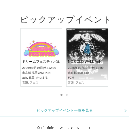
ピックアップイベント
RENGEKI 12ヶ月連続 ONE MAN TOUR「生生流転」‐9月編‐
ドリームフェスティバル
NO COLD WALL Vol
2026年9月14日(月) 18:00～
2026年9月19日(土) 12:30～
2026年10月10日(土) 13
愛知県
HOLIDAY NEXT NAGOYA
東京都
浅草VAMPKIN
東京都
club asia
RENGEKI
ash
,
真田
,
かなまる
FCM
音楽
,
ヴィジュアル系
音楽
,
フェス
音楽
,
フェス
ピックアップイベント一覧を見る