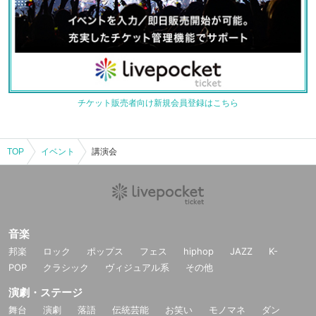
チケット販売者向け新規会員登録はこちら
TOP
イベント
講演会
音楽
邦楽
ロック
ポップス
フェス
hiphop
JAZZ
K-
POP
クラシック
ヴィジュアル系
その他
演劇・ステージ
舞台
演劇
落語
伝統芸能
お笑い
モノマネ
ダン