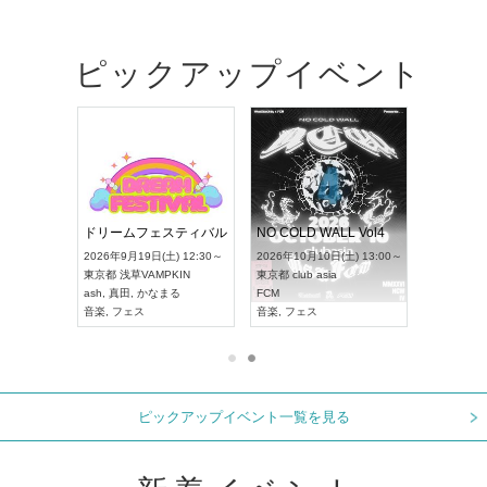
ピックアップイベント
RENGEKI 12ヶ月連続 ONE MAN TOUR「生生流転」‐9月編‐
ドリームフェスティバル
NO COLD WALL Vol4
) 18:00～
2026年9月19日(土) 12:30～
2026年10月10日(土) 13:00～
XT NAGOYA
東京都
浅草VAMPKIN
東京都
club asia
2026年9月
ash
,
真田
,
かなまる
FCM
愛知県
ア
ル系
音楽
,
フェス
音楽
,
フェス
UDO JAP
ピックアップイベント一覧を見る