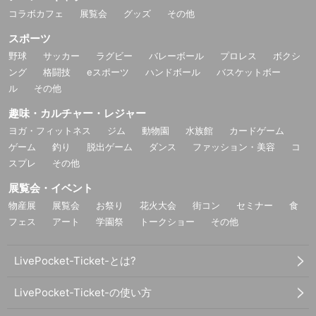
コラボカフェ
展覧会
グッズ
その他
スポーツ
野球
サッカー
ラグビー
バレーボール
プロレス
ボクシ
ング
格闘技
eスポーツ
ハンドボール
バスケットボー
ル
その他
趣味・カルチャー・レジャー
ヨガ・フィットネス
ジム
動物園
水族館
カードゲーム
ゲーム
釣り
脱出ゲーム
ダンス
ファッション・美容
コ
スプレ
その他
展覧会・イベント
物産展
展覧会
お祭り
花火大会
街コン
セミナー
食
フェス
アート
学園祭
トークショー
その他
LivePocket-Ticket-とは?
LivePocket-Ticket-の使い方