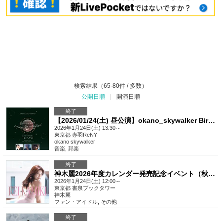
検索結果（65-80件 / 多数）
公開日順
|
開演日順
終了
【2026/01/24(土) 昼公演】okano_skywalker Birthday Live「Very Unsatisfied」～東京公演～〈一般チケット〉
2026年1月24日(土) 13:30～
東京都
赤羽ReNY
okano skywalker
音楽
,
邦楽
終了
神木麗2026年度カレンダー発売記念イベント（秋葉原）
2026年1月24日(土) 12:00～
東京都
書泉ブックタワー
神木麗
ファン・アイドル
,
その他
終了