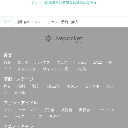
チケット販売者向け新規会員登録はこちら
TOP
撮影会のイベント・チケット予約・購入・販売情報一覧
音楽
邦楽
ロック
ポップス
フェス
hiphop
JAZZ
K-
POP
クラシック
ヴィジュアル系
その他
演劇・ステージ
舞台
演劇
落語
伝統芸能
お笑い
モノマネ
ダン
ス
その他
ファン・アイドル
ファンミーティング
握手会
展覧会
撮影会
トークショ
ー
ライブ
グッズ
その他
アニメ・キャラ