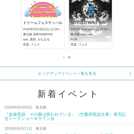
RENGEKI 12ヶ月連続 ONE MAN TOUR「生生流転」‐9月編‐
ドリームフェスティバル
NO COLD WALL Vol4
 18:00～
2026年9月19日(土) 12:30～
2026年10月10日(土) 13:00～
XT NAGOYA
東京都
浅草VAMPKIN
東京都
club asia
2026年9月
ash
,
真田
,
かなまる
FCM
愛知県
ア
ル系
音楽
,
フェス
音楽
,
フェス
UDO JAPA
ピックアップイベント一覧を見る
新着イベント
2026年06月06日 東京都
『血族怪談 その家は呪われている』（竹書房怪談文庫）発売記
念トークショー＆サイン会
2026年06月21日 東京都