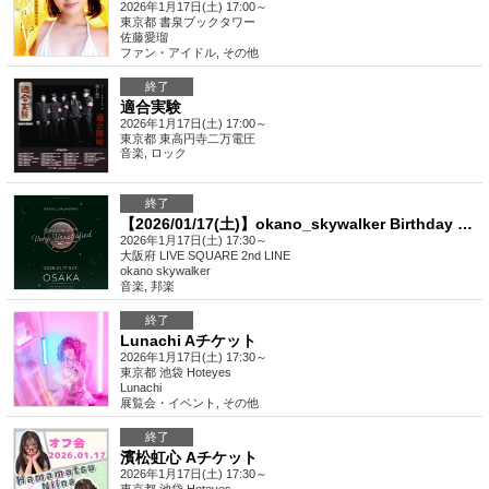
2026年1月17日(土) 17:00～
東京都
書泉ブックタワー
佐藤愛瑠
ファン・アイドル
,
その他
終了
適合実験
2026年1月17日(土) 17:00～
東京都
東高円寺二万電圧
音楽
,
ロック
終了
【2026/01/17(土)】okano_skywalker Birthday Live「Very Unsatisfied」～大阪公演～〈一般チケット〉
2026年1月17日(土) 17:30～
大阪府
LIVE SQUARE 2nd LINE
okano skywalker
音楽
,
邦楽
終了
Lunachi Aチケット
2026年1月17日(土) 17:30～
東京都
池袋 Hoteyes
Lunachi
展覧会・イベント
,
その他
終了
濱松虹心 Aチケット
2026年1月17日(土) 17:30～