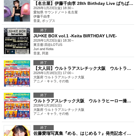
【名古屋】伊藤千由李 28th Birthday Live ぱちぱち弾けるキャンディツアー！in Nagoya
2026年1月23日(金) 18:30～
愛知県
サウンドノート名古屋
伊藤千由李
音楽
,
ポップス
終了
JU×KE BOX vol.1 -Keita BIRTHDAY LIVE-
2026年1月23日(金) 18:30～
東京都
四谷LOTUS
Juri and Keita
音楽
,
邦楽
終了
【大人回】ウルトラアスレチック大阪 ウルトラヒーロー撮影会【2026年1月18日】
2026年1月18日(日) 17:00～
大阪府
ウルトラアスレチック大阪
アニメ・キャラ
,
その他
終了
ウルトラアスレチック大阪 ウルトラヒーロー撮影会 【2026年1月18日】
2026年1月18日(日)
大阪府
ウルトラアスレチック大阪
アニメ・キャラ
,
その他
終了
佐藤愛瑠写真集『める、はじめる？』発売記念イベント