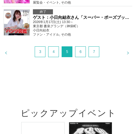
展覧会・イベント
,
その他
終了
ゲスト：小日向結衣さん「スーパー・ポーズブック えっちパンツ図鑑」発売記念イベント
2026年1月17日(土) 13:30～
東京都
書泉グランデ（神保町）
小日向結衣
ファン・アイドル
,
その他
3
4
5
6
7
ピックアップイベント