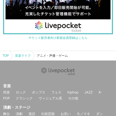
チケット販売者向け新規会員登録はこちら
TOP
音楽ライブ
アニメ・声優・ゲーム
音楽
邦楽
ロック
ポップス
フェス
hiphop
JAZZ
K-
POP
クラシック
ヴィジュアル系
その他
演劇・ステージ
舞台
演劇
落語
伝統芸能
お笑い
モノマネ
ダン