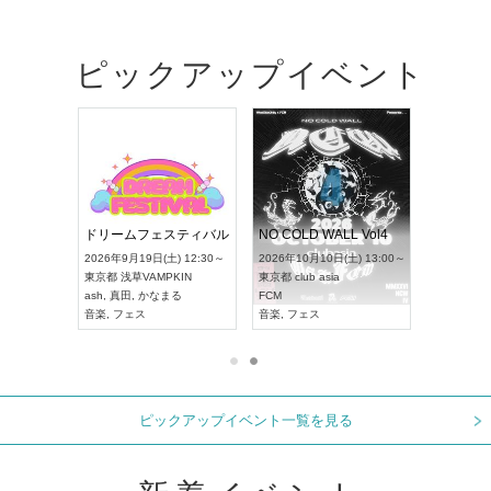
ピックアップイベント
RENGEKI 12ヶ月連続 ONE MAN TOUR「生生流転」‐9月編‐
ドリームフェスティバル
NO COLD WALL Vol4
 18:00～
2026年9月19日(土) 12:30～
2026年10月10日(土) 13:00～
XT NAGOYA
東京都
浅草VAMPKIN
東京都
club asia
2026年9月
ash
,
真田
,
かなまる
FCM
愛知県
ア
ル系
音楽
,
フェス
音楽
,
フェス
UDO JAPA
ピックアップイベント一覧を見る