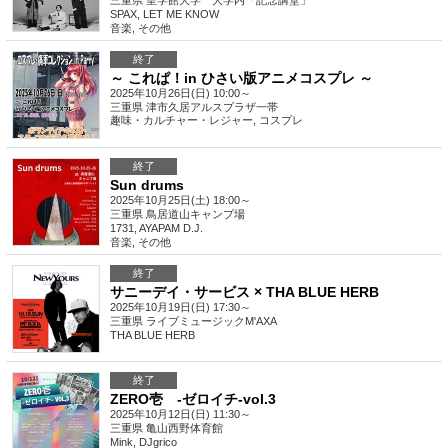
三重県
皇学館大学 大学内「記念講堂」
SPAX, LET ME KNOW
音楽
,
その他
終了
～ これぱ！in ひさい版アニメコスプレ ～
2025年10月26日(日) 10:00～
三重県
津市久居アルスプラザ一帯
趣味・カルチャー・レジャー
,
コスプレ
終了
Sun drums
2025年10月25日(土) 18:00～
三重県
鳥居道山キャンプ場
1731, AYAPAM D.J.
音楽
,
その他
終了
サニーデイ・サービス × THA BLUE HERB
2025年10月19日(日) 17:30～
三重県
ライブミュージックM'AXA
THA BLUE HERB
終了
ZERO壱 -ゼロイチ-vol.3
2025年10月12日(日) 11:30～
三重県
亀山西野体育館
Mink, DJgrico