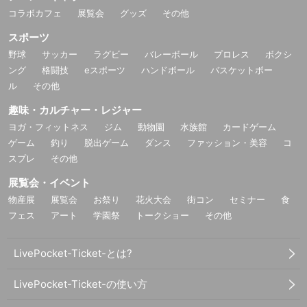
コラボカフェ
展覧会
グッズ
その他
スポーツ
野球
サッカー
ラグビー
バレーボール
プロレス
ボクシ
ング
格闘技
eスポーツ
ハンドボール
バスケットボー
ル
その他
趣味・カルチャー・レジャー
ヨガ・フィットネス
ジム
動物園
水族館
カードゲーム
ゲーム
釣り
脱出ゲーム
ダンス
ファッション・美容
コ
スプレ
その他
展覧会・イベント
物産展
展覧会
お祭り
花火大会
街コン
セミナー
食
フェス
アート
学園祭
トークショー
その他
LivePocket-Ticket-とは?
LivePocket-Ticket-の使い方