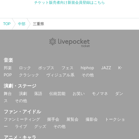
チケット販売者向け新規会員登録はこちら
TOP
中部
三重県
音楽
邦楽
ロック
ポップス
フェス
hiphop
JAZZ
K-
POP
クラシック
ヴィジュアル系
その他
演劇・ステージ
舞台
演劇
落語
伝統芸能
お笑い
モノマネ
ダン
ス
その他
ファン・アイドル
ファンミーティング
握手会
展覧会
撮影会
トークショ
ー
ライブ
グッズ
その他
アニメ・キャラ