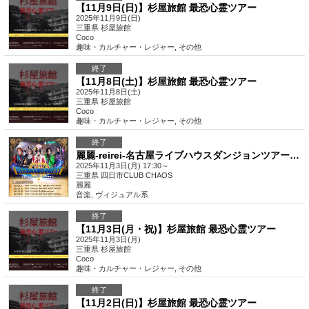
【11月9日(日)】杉屋旅館 最恐心霊ツアー
2025年11月9日(日)
三重県
杉屋旅館
Coco
趣味・カルチャー・レジャー
,
その他
終了
【11月8日(土)】杉屋旅館 最恐心霊ツアー
2025年11月8日(土)
三重県
杉屋旅館
Coco
趣味・カルチャー・レジャー
,
その他
終了
麗麗-reirei-名古屋ライブハウスダンジョンツアー「でらナゴQUEST〜そして年末へ〜-三重編-」
2025年11月3日(月) 17:30～
三重県
四日市CLUB CHAOS
麗麗
音楽
,
ヴィジュアル系
終了
【11月3日(月・祝)】杉屋旅館 最恐心霊ツアー
2025年11月3日(月)
三重県
杉屋旅館
Coco
趣味・カルチャー・レジャー
,
その他
終了
【11月2日(日)】杉屋旅館 最恐心霊ツアー