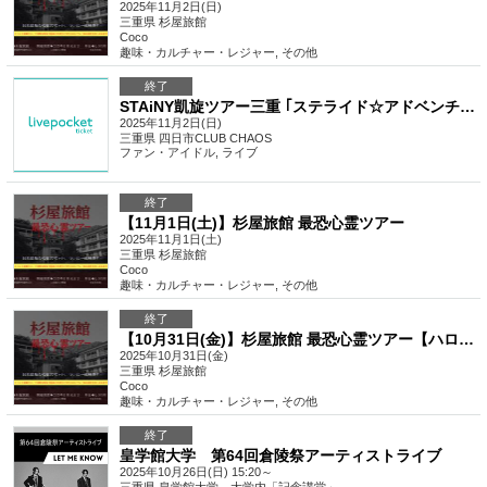
2025年11月2日(日)
三重県
杉屋旅館
Coco
趣味・カルチャー・レジャー
,
その他
終了
STAiNY凱旋ツアー三重 ｢ステライド☆アドベンチャー!!!｣〜笑顔がみえちゃうᵔ ᵔはっぴ〜はまち伝説〜
2025年11月2日(日)
三重県
四日市CLUB CHAOS
ファン・アイドル
,
ライブ
終了
【11月1日(土)】杉屋旅館 最恐心霊ツアー
2025年11月1日(土)
三重県
杉屋旅館
Coco
趣味・カルチャー・レジャー
,
その他
終了
【10月31日(金)】杉屋旅館 最恐心霊ツアー【ハロウィン特別営業】
2025年10月31日(金)
三重県
杉屋旅館
Coco
趣味・カルチャー・レジャー
,
その他
終了
皇学館大学 第64回倉陵祭アーティストライブ
2025年10月26日(日) 15:20～