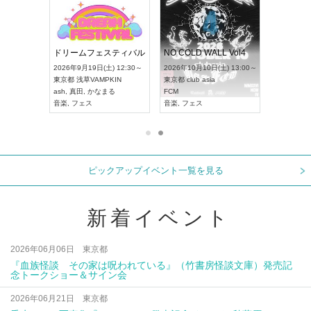
RENGEKI 12ヶ月連続 ONE MAN TOUR「生生流転」‐9月編‐
ドリームフェスティバル
NO COLD WALL Vol4
 18:00～
2026年9月19日(土) 12:30～
2026年10月10日(土) 13:00～
XT NAGOYA
東京都
浅草VAMPKIN
東京都
club asia
2026年9月
ash
,
真田
,
かなまる
FCM
愛知県
ア
ル系
音楽
,
フェス
音楽
,
フェス
UDO JAPA
ピックアップイベント一覧を見る
新着イベント
2026年06月06日 東京都
『血族怪談 その家は呪われている』（竹書房怪談文庫）発売記
念トークショー＆サイン会
2026年06月21日 東京都