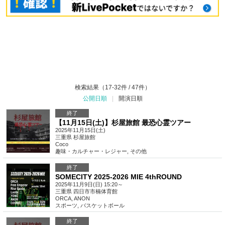
検索結果（17-32件 / 47件）
公開日順
|
開演日順
終了
【11月15日(土)】杉屋旅館 最恐心霊ツアー
2025年11月15日(土)
三重県
杉屋旅館
Coco
趣味・カルチャー・レジャー
,
その他
終了
SOMECITY 2025-2026 MIE 4thROUND
2025年11月9日(日) 15:20～
三重県
四日市市楠体育館
ORCA, ANON
スポーツ
,
バスケットボール
終了