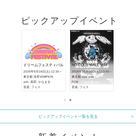
ピックアップイベント
RENGEKI 12ヶ月連続 ONE MAN TOUR「生生流転」‐9月編‐
ドリームフェスティバル
NO COLD WALL Vol4
 18:00～
2026年9月19日(土) 12:30～
2026年10月10日(土) 13:00～
XT NAGOYA
東京都
浅草VAMPKIN
東京都
club asia
2026年9月
ash
,
真田
,
かなまる
FCM
愛知県
ア
ル系
音楽
,
フェス
音楽
,
フェス
UDO JAPA
ピックアップイベント一覧を見る