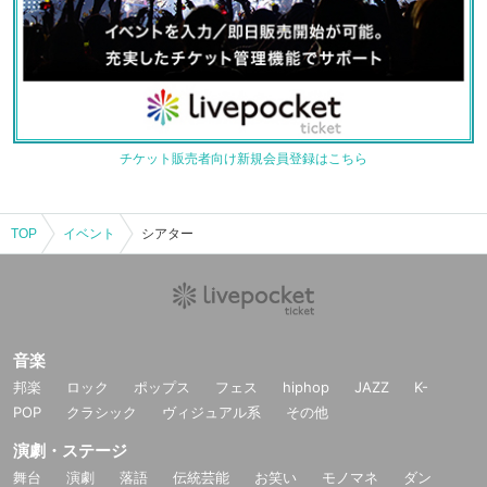
チケット販売者向け新規会員登録はこちら
TOP
イベント
シアター
音楽
邦楽
ロック
ポップス
フェス
hiphop
JAZZ
K-
POP
クラシック
ヴィジュアル系
その他
演劇・ステージ
舞台
演劇
落語
伝統芸能
お笑い
モノマネ
ダン