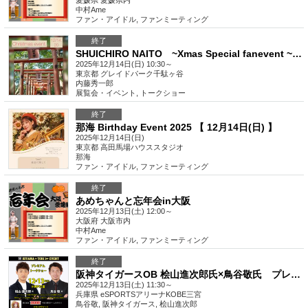
愛媛県
愛媛県内
中村Ame
ファン・アイドル
,
ファンミーティング
終了
SHUICHIRO NAITO ~Xmas Special fanevent ~ in TOKYO 2025
2025年12月14日(日) 10:30～
東京都
グレイドパーク千駄ヶ谷
内藤秀一郎
展覧会・イベント
,
トークショー
終了
那海 Birthday Event 2025 【 12月14日(日) 】
2025年12月14日(日)
東京都
高田馬場ハウススタジオ
那海
ファン・アイドル
,
ファンミーティング
終了
あめちゃんと忘年会in大阪
2025年12月13日(土) 12:00～
大阪府
大阪市内
中村Ame
ファン・アイドル
,
ファンミーティング
終了
阪神タイガースOB 桧山進次郎氏×鳥谷敬氏 プレミアムファンイベント Vol.1
2025年12月13日(土) 11:30～
兵庫県
eSPORTSアリーナKOBE三宮
鳥谷敬, 阪神タイガース, 桧山進次郎