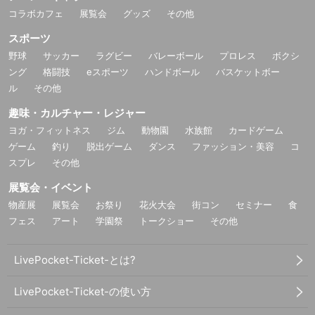
コラボカフェ
展覧会
グッズ
その他
スポーツ
野球
サッカー
ラグビー
バレーボール
プロレス
ボクシ
ング
格闘技
eスポーツ
ハンドボール
バスケットボー
ル
その他
趣味・カルチャー・レジャー
ヨガ・フィットネス
ジム
動物園
水族館
カードゲーム
ゲーム
釣り
脱出ゲーム
ダンス
ファッション・美容
コ
スプレ
その他
展覧会・イベント
物産展
展覧会
お祭り
花火大会
街コン
セミナー
食
フェス
アート
学園祭
トークショー
その他
LivePocket-Ticket-とは?
LivePocket-Ticket-の使い方