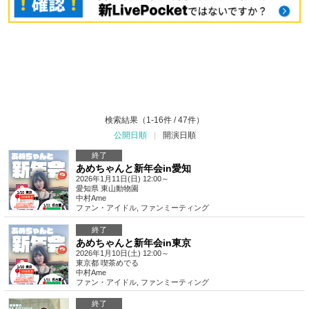
検索結果（1-16件 / 47件）
公開日順
|
開演日順
終了
あめちゃんと新年会in愛知
2026年1月11日(日) 12:00～
愛知県
東山動物園
中村Ame
ファン・アイドル
,
ファンミーティング
終了
あめちゃんと新年会in東京
2026年1月10日(土) 12:00～
東京都
喫茶めでる
中村Ame
ファン・アイドル
,
ファンミーティング
終了