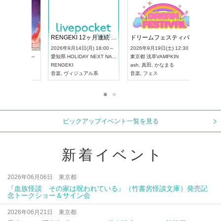
 Vol4
RENGEKI 12ヶ月連続 ONE MAN TOUR「生生流転」‐9月編‐
ドリーム
UDO STREET DANCE WORLD CHAMPIONSHIP JAPAN 2026
) 13:00～
2026年9月14日(月) 18:00～
2026年9月
2026年9月13日(日) 12:30～
愛知県
HOLIDAY NEXT NAGOYA
東京都
浅草
愛知県
アートピアホール
RENGEKI
ash
,
真田
,
UDO JAPAN
音楽
,
ヴィジュアル系
音楽
,
フェ
ピックアップイベント一覧を見る
新着イベント
2026年06月06日 東京都
『血族怪談 その家は呪われている』（竹書房怪談文庫）発売記
念トークショー＆サイン会
2026年06月21日 東京都