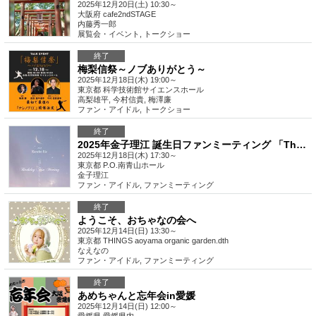
2025年12月20日(土) 10:30～
大阪府
cafe2ndSTAGE
内藤秀一郎
展覧会・イベント
,
トークショー
終了
梅梨信祭～ノブありがとう～
2025年12月18日(木) 19:00～
東京都
科学技術館サイエンスホール
高梨雄平, 今村信貴, 梅澤廉
ファン・アイドル
,
トークショー
終了
2025年金子理江 誕生日ファンミーティング 「The moon is beautiful」
2025年12月18日(木) 17:30～
東京都
P.O.南青山ホール
金子理江
ファン・アイドル
,
ファンミーティング
終了
ようこそ、おちゃなの会へ
2025年12月14日(日) 13:30～
東京都
THINGS aoyama organic garden.dth
なえなの
ファン・アイドル
,
ファンミーティング
終了
あめちゃんと忘年会in愛媛
2025年12月14日(日) 12:00～