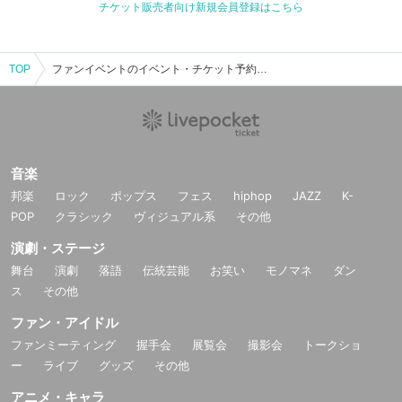
チケット販売者向け新規会員登録はこちら
TOP
ファンイベントのイベント・チケット予約・購入・販売情報一覧
音楽
邦楽
ロック
ポップス
フェス
hiphop
JAZZ
K-
POP
クラシック
ヴィジュアル系
その他
演劇・ステージ
舞台
演劇
落語
伝統芸能
お笑い
モノマネ
ダン
ス
その他
ファン・アイドル
ファンミーティング
握手会
展覧会
撮影会
トークショ
ー
ライブ
グッズ
その他
アニメ・キャラ