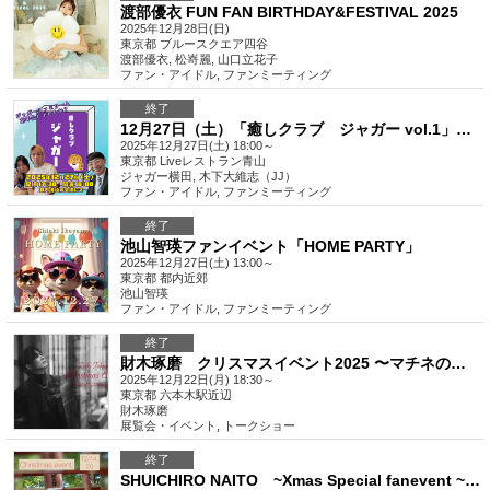
渡部優衣 FUN FAN BIRTHDAY&FESTIVAL 2025
2025年12月28日(日)
東京都
ブルースクエア四谷
渡部優衣, 松嵜麗, 山口立花子
ファン・アイドル
,
ファンミーティング
終了
12月27日（土）「癒しクラブ ジャガー vol.1」（ジャガー横田ファミリートークイベント）
2025年12月27日(土) 18:00～
東京都
Liveレストラン青山
ジャガー横田, 木下大維志（JJ）
ファン・アイドル
,
ファンミーティング
終了
池山智瑛ファンイベント「HOME PARTY」
2025年12月27日(土) 13:00～
東京都
都内近郊
池山智瑛
ファン・アイドル
,
ファンミーティング
終了
財木琢磨 クリスマスイベント2025 〜マチネの終わりに財木琢磨とお疲れパーティー〜
2025年12月22日(月) 18:30～
東京都
六本木駅近辺
財木琢磨
展覧会・イベント
,
トークショー
終了
SHUICHIRO NAITO ~Xmas Special fanevent ~ in OSAKA 2025