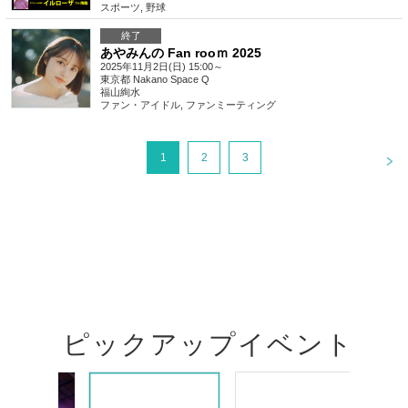
スポーツ
,
野球
終了
あやみんの Fan rooｍ 2025
2025年11月2日(日) 15:00～
東京都
Nakano Space Q
福山絢水
ファン・アイドル
,
ファンミーティング
<
1
2
3
ピックアップイベント