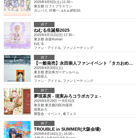
2025年9月6日(土) 11:30～
東京都
ロフトプラスワン
ガンバス, 叶希一, a.k.a.dRESS
終了
ねむる生誕祭2025
2025年8月31日(日) 17:30～
東京都
赤坂Roman
ねむる
ファン・アイドル
,
ファンミーティング
終了
【一般発売】永田崇人ファンイベント「タカおめでトーク2025」
2025年8月30日(土)
東京都
恵比寿ガーデンルーム
永田崇人
ファン・アイドル
,
ファンミーティング
終了
夢現茶房 - 現実みろコラボカフェ -
2025年8月29日 〜 8月31日
東京都
東京都23区内某所
現実みろ
展覧会・イベント
,
食フェス
終了
TROUBLE in SUMMER(大阪会場)
2025年8月16日(土) 15:00～