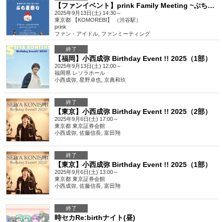
【ファンイベント】prink Family Meeting ~ぷち夏祭り~
2025年9月13日(土) 14:30～
東京都
【KOMOREBI】 （渋谷駅）
prink
ファン・アイドル
,
ファンミーティング
終了
【福岡】小西成弥 Birthday Event !! 2025（1部）
2025年9月13日(土) 12:00～
福岡県
レソラホール
小西成弥, 星野卓也, 京典和玖
終了
【東京】小西成弥 Birthday Event !! 2025（2部）
2025年9月6日(土) 17:00～
東京都
東京証券会館
小西成弥, 佐藤信長, 富田翔
終了
【東京】小西成弥 Birthday Event !! 2025（1部）
2025年9月6日(土) 13:00～
東京都
東京証券会館
小西成弥, 佐藤信長, 富田翔
終了
時セカRe:birthナイト(昼)