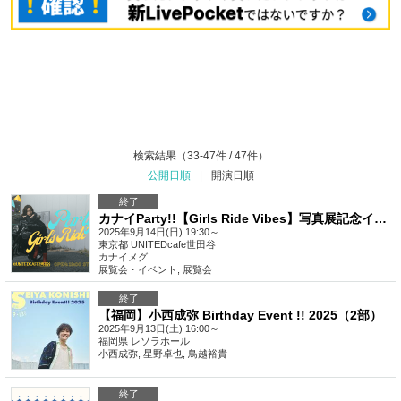
検索結果（33-47件 / 47件）
公開日順
|
開演日順
終了
カナイParty!!【Girls Ride Vibes】写真展記念イベント
2025年9月14日(日) 19:30～
東京都
UNITEDcafe世田谷
カナイメグ
展覧会・イベント
,
展覧会
終了
【福岡】小西成弥 Birthday Event !! 2025（2部）
2025年9月13日(土) 16:00～
福岡県
レソラホール
小西成弥, 星野卓也, 鳥越裕貴
終了