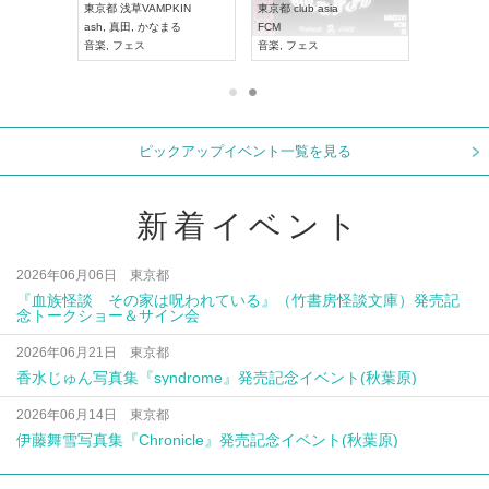
XT NAGOYA
東京都
浅草VAMPKIN
東京都
club asia
2026年9月
ash
,
真田
,
かなまる
FCM
愛知県
ア
ル系
音楽
,
フェス
音楽
,
フェス
UDO JAP
ピックアップイベント一覧を見る
新着イベント
2026年06月06日 東京都
『血族怪談 その家は呪われている』（竹書房怪談文庫）発売記
念トークショー＆サイン会
2026年06月21日 東京都
香水じゅん写真集『syndrome』発売記念イベント(秋葉原)
2026年06月14日 東京都
伊藤舞雪写真集『Chronicle』発売記念イベント(秋葉原)