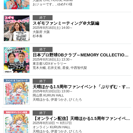
大阪府
LIVE HOUSE Rumio
おジョーです。, ゆめﾁｬﾝ様
終了
スギモファンミーティング＠大阪編
2025年8月16日(土) 14:00～
大阪府
大阪
杉本奏
終了
日本プロ野球OBクラブ～MEMORY COLLECTION～荒木大輔✕石井丈裕トークライブ
2025年8月16日(土) 13:30～
東京都
UDXギャラリー
荒木大輔, 石井丈裕, 星俊, 中西智代梨
終了
天晴ほかる1.5周年ファンイベント「ぷりずむ・すて〜じ《天晴の舞台》」
2025年8月10日(日) 13:00～
岡山県
KURUN HALL
天晴ほかる, 伊達つかさ, びくたろ
終了
【オンライン配信】天晴ほかる1.5周年ファンイベント「ぷりずむ・すて〜じ《天晴の舞台》」
2025年8月10日 〜 8月17日
オンライン
KURUN HALL
天晴ほかる, 伊達つかさ, びくたろ