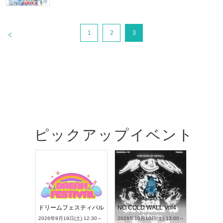
>
1
2
3
ピックアップイベント
RENGEKI 12ヶ月連続 ONE MAN TOUR「生生流転」‐9月編‐
ドリームフェスティバル
NO COLD WALL Vol4
) 18:00～
2026年9月19日(土) 12:30～
2026年10月10日(土) 13:00～