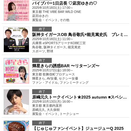
バイブバー1日店長 ♡凪宮ゆきの♡
2025年10月18日(土) 17:00～
東京都
THE VIBE BAR WILD ONE
凪宮ゆきの
展覧会・イベント
,
その他
終了
阪神タイガースOB 鳥谷敬氏×能見篤史氏 プレミアムファンイベント Vol.2
2025年10月18日(土) 11:00～
兵庫県
eSPORTSアリーナKOBE三宮
鳥谷敬, 阪神タイガース, 能見篤史
スポーツ
,
野球
終了
輝星きらの誘惑BAR 〜リターンズ〜
2025年10月17日(金) 18:00～
東京都
歌舞伎町プロデュース
輝星きら, AV女優, セクシー女優
ファン・アイドル
,
ファンミーティング
終了
原嶋元久トークイベント★2025 autumn ■スペシャルゲスト登場！■【16:00～】
2025年10月13日(月) 16:00～
東京都
東京都内某所
原嶋元久, 大久保樹
展覧会・イベント
,
トークショー
終了
【じゅじゅファンイベント】ジュージューQ 2025