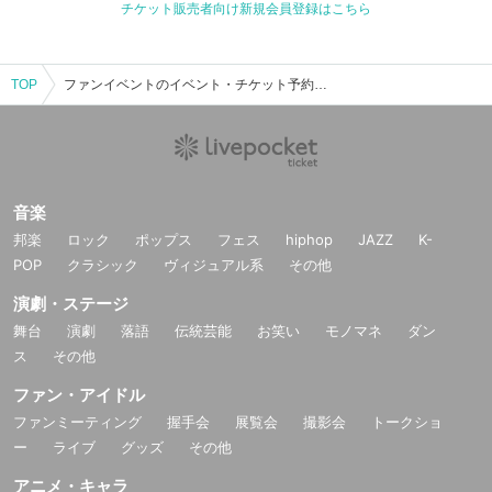
チケット販売者向け新規会員登録はこちら
TOP
ファンイベントのイベント・チケット予約・購入・販売情報一覧
音楽
邦楽
ロック
ポップス
フェス
hiphop
JAZZ
K-
POP
クラシック
ヴィジュアル系
その他
演劇・ステージ
舞台
演劇
落語
伝統芸能
お笑い
モノマネ
ダン
ス
その他
ファン・アイドル
ファンミーティング
握手会
展覧会
撮影会
トークショ
ー
ライブ
グッズ
その他
アニメ・キャラ