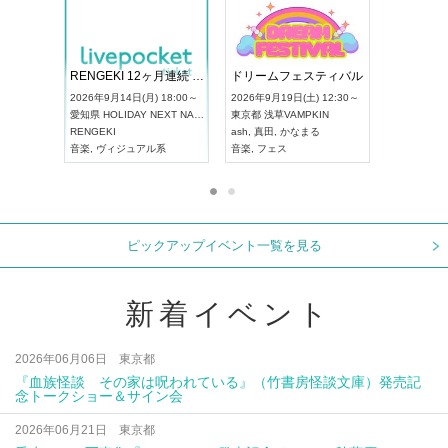
 Vol4
RENGEKI 12ヶ月連続 ONE MAN TOUR「生生流転」‐9月編‐
ドリーム
UDO STREET DANCE WORLD CHAMPIONSHIP JAPAN 2026
) 13:00～
2026年9月14日(月) 18:00～
2026年9月
2026年9月13日(日) 12:30～
愛知県
HOLIDAY NEXT NAGOYA
東京都
浅草
愛知県
アートピアホール
RENGEKI
ash
,
真田
,
UDO JAPAN
音楽
,
ヴィジュアル系
音楽
,
フェ
ピックアップイベント一覧を見る
新着イベント
2026年06月06日 東京都
『血族怪談 その家は呪われている』（竹書房怪談文庫）発売記
念トークショー＆サイン会
2026年06月21日 東京都