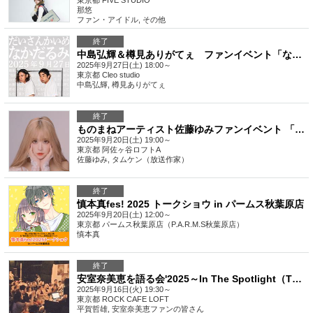
東京都
FIVE STUDIO
那悠
ファン・アイドル
,
その他
終了
中島弘輝＆樽見ありがてぇ ファンイベント「なかだるみ」vol.3
2025年9月27日(土) 18:00～
東京都
Cleo studio
中島弘輝, 樽見ありがてぇ
終了
ものまねアーティスト佐藤ゆみファンイベント 「YU – meeting」
2025年9月20日(土) 19:00～
東京都
阿佐ヶ谷ロフトA
佐藤ゆみ, タムケン（放送作家）
終了
慎本真fes! 2025 トークショウ in パームス秋葉原店
2025年9月20日(土) 12:00～
東京都
パームス秋葉原店（P.A.R.M.S秋葉原店）
慎本真
終了
安室奈美恵を語る会'2025～In The Spotlight（TOKYO）
2025年9月16日(火) 19:30～
東京都
ROCK CAFE LOFT
平賀哲雄, 安室奈美恵ファンの皆さん