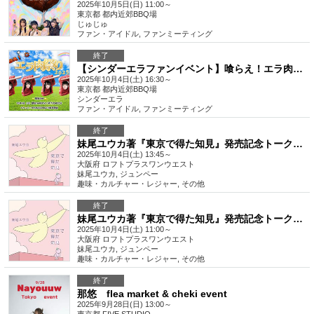
2025年10月5日(日) 11:00～
東京都
都内近郊BBQ場
じゅじゅ
ファン・アイドル
,
ファンミーティング
終了
【シンダーエラファンイベント】喰らえ！エラ肉祭り 2025
2025年10月4日(土) 16:30～
東京都
都内近郊BBQ場
シンダーエラ
ファン・アイドル
,
ファンミーティング
終了
妹尾ユウカ著『東京で得た知見』発売記念トークイベント＋サイン会《第2部》
2025年10月4日(土) 13:45～
大阪府
ロフトプラスワンウエスト
妹尾ユウカ, ジュンペー
趣味・カルチャー・レジャー
,
その他
終了
妹尾ユウカ著『東京で得た知見』発売記念トークイベント＋サイン会《第1部》
2025年10月4日(土) 11:00～
大阪府
ロフトプラスワンウエスト
妹尾ユウカ, ジュンペー
趣味・カルチャー・レジャー
,
その他
終了
那悠 flea market & cheki event
2025年9月28日(日) 13:00～