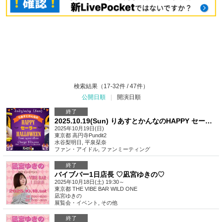
検索結果（17-32件 / 47件）
公開日順
|
開演日順
終了
2025.10.19(Sun) りあすとかんなのHAPPY セーラーハロウィン！
2025年10月19日(日)
東京都
高円寺Pundit2
水谷梨明日, 平泉栞奈
ファン・アイドル
,
ファンミーティング
終了
バイブバー1日店長 ♡凪宮ゆきの♡
2025年10月18日(土) 19:30～
東京都
THE VIBE BAR WILD ONE
凪宮ゆきの
展覧会・イベント
,
その他
終了